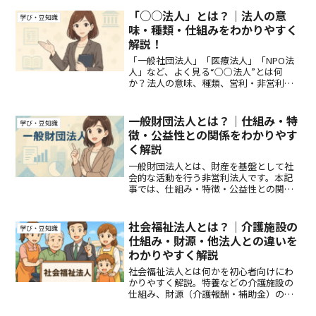
説します。
「○○法人」とは？｜法人の意
学び・豆知識
味・種類・仕組みをわかりやすく
解説！
「一般社団法人」「医療法人」「NPO法
人」など、よく見る“○○法人”とは何
か？法人の意味、種類、営利・非営利の
違い、法人をつくる理由までをわかりや
すく解説します。
一般財団法人とは？｜仕組み・特
学び・豆知識
徴・公益性との関係をわかりやす
く解説
一般財団法人とは、財産を基盤として社
会的な活動を行う非営利法人です。本記
事では、仕組み・特徴・公益性との関
係、資金調達の方法、一般社団法人や公
益財団法人との違いをわかりやすく解説
します。
社会福祉法人とは？｜介護施設の
学び・豆知識
仕組み・財源・他法人との違いを
わかりやすく解説
社会福祉法人とは何かを初心者向けにわ
かりやすく解説。特養などの介護施設の
仕組み、財源（介護報酬・補助金）のお
金の流れ、他法人との違い、社会福祉法