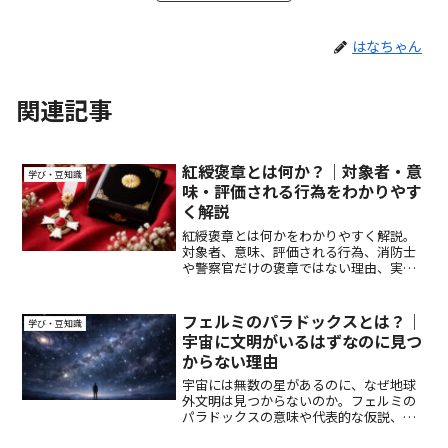
はなちゃん
関連記事
紅綬褒章とは何か？｜対象者・意
学び・豆知識
味・評価される行為をわかりやす
く解説
紅綬褒章とは何かをわかりやすく解説。
対象者、意味、評価される行為、消防士
や警察官だけの褒章ではない理由、実際
の受章例まで丁寧に整理します。
フェルミのパラドックスとは？｜
学び・豆知識
宇宙に文明がいるはずなのに見つ
からない理由
宇宙には無数の星があるのに、なぜ地球
外文明は見つからないのか。フェルミの
パラドックスの意味や代表的な仮説、人
類文明の未来との関係をわかりやすく解