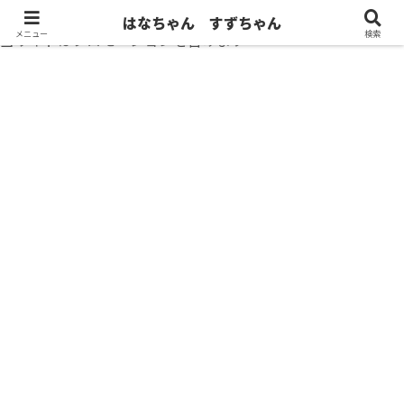
はなちゃん すずちゃん
メニュー
検索
当サイトはプロモーションを含みます