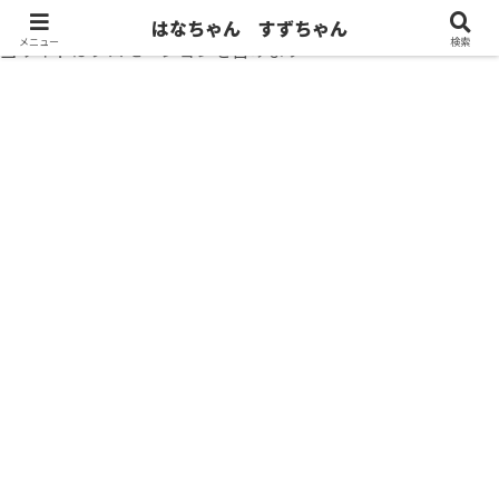
はなちゃん すずちゃん
メニュー
検索
当サイトはプロモーションを含みます