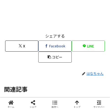
シェアする
X
Facebook
LINE
コピー
はなちゃん
関連記事
【訃報】エディ藩さん死去──グ
学び・豆知識
ホーム
シェア
目次へ
トップ
サイドバー
ループサウンズの伝説、「ザ・ゴ