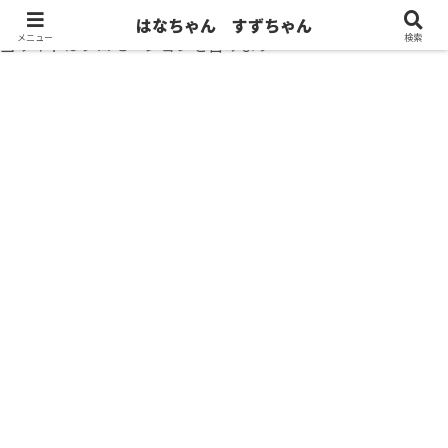
はなちゃん すずちゃん
メニュー
検索
当サイトはプロモーションを含みます