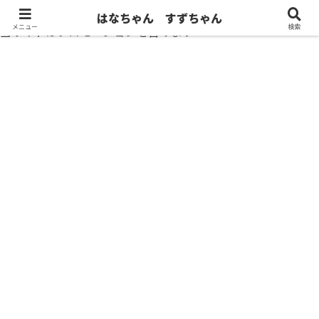
はなちゃん すずちゃん
メニュー
検索
当サイトはプロモーションを含みます