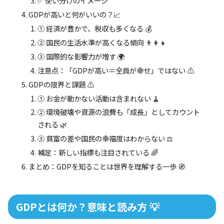
✅ 使い分けのイメージ
GDPが高いと何がいいの？📈
① 経済が豊かで、税収も多くなる 💰
② 国民の生活水準が高くなる傾向 👨‍👩‍👧
③ 国際的な影響力が増す 🌍
注意点：「GDPが高い＝全員が幸せ」ではない ⚠️
GDPの限界と課題 ⚠️
① お金が動かない活動は含まれない 🧹
② 環境破壊や資源の浪費も「成長」としてカウント
される 🌿
③ 貧富の差や国民の幸福度はわからない ⚖️
補足：新しい指標も注目されている 🌈
まとめ：GDPを知ることは世界を理解する一歩 🧭
GDPとは何か？意味と読み方 💡