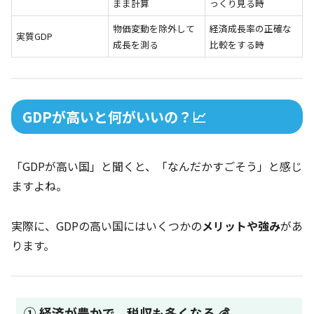
まま計算
っくり見る時
物価変動を除外して
経済成長率の正確な
実質GDP
成長を測る
比較をする時
GDPが高いと何がいいの？📈
「GDPが高い国」と聞くと、「なんだかすごそう」と感じ
ますよね。
実際に、GDPの高い国にはいくつかの
メリットや強み
があ
ります。
① 経済が豊かで、税収も多くなる 💰