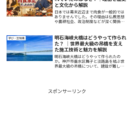
と文化から解説
日本では幕末近辺まで肉食が一般的では
ありませんでした。その理由は仏教思想
や農耕社会、政治制度などが深く関係し
ています。なぜ肉食が避けられ、明治で
一気に解禁されたのかを分かりやすく解
説します。
明石海峡大橋はどうやって作られ
学び・豆知識
た？ ｜世界最大級の吊橋を支え
た施工技術と魅力を解説
明石海峡大橋はどうやって作られたの
か。神戸市垂水区舞子と淡路島を結ぶ世
界最大級の吊橋について、建設が難しか
った理由、施工技術、阪神・淡路大震災
との関係、完成後に感じられる魅力をわ
かりやすく解説します。
スポンサーリンク