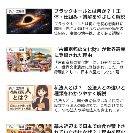
違い、ニュースでの見方まで読みやすく
紹介します。
ブラックホールとは何か？｜正
学び・豆知識
体・仕組み・誤解をやさしく解説
ブラックホールとは何かを初心者向けに
解説。光さえ逃げられない理由や誕生の
仕組み、事象の地平線、よくある誤解ま
で、専門知識なしで理解できるようまと
めました。
『古都京都の文化財』が世界遺産
学び・豆知識
に登録された理由
「古都京都の文化財」は、1994年にユネ
スコ世界文化遺産に登録されました。登
録理由として、日本の歴史・文化・建築
の発展における重要性が評価され、京都
の寺院・神社・城郭・庭園が持つ普遍的
な価値が認められました。本記事では、
私法人とは？｜公法人との違いと
学び・豆知識
世界遺産登録基準や京都の文化財の魅力
種類をわかりやすく解説
について詳しく解説します。
私法人とは、国や自治体ではなく民間が
設立する法人の総称です。会社だけでな
く、NPO法人や学校法人も含まれます。
本記事では公法人との違いや私法人の種
類をわかりやすく解説します。
幕末近辺まで日本で肉食が禁止さ
学び・豆知識
れていたのはなぜ？｜理由を歴史