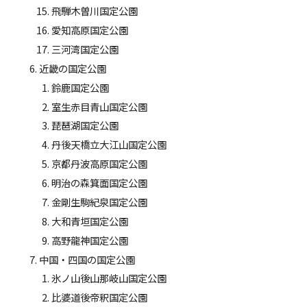
飛騨木曽川国定公園
愛知高原国定公園
三河湾国定公園
近畿の国定公園
鈴鹿国定公園
室生赤目青山国定公園
琵琶湖国定公園
丹後天橋立大江山国定公園
京都丹波高原国定公園
明治の森箕面国定公園
金剛生駒紀泉国定公園
大和青垣国定公園
高野龍神国定公園
中国・四国の国定公園
氷ノ山後山那岐山国定公園
比婆道後帝釈国定公園