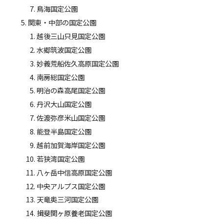
鳥海国定公園
関東・中部の国定公園
越後三山只見国定公園
水郷筑波国定公園
妙義荒船佐久高原国定公園
南房総国定公園
明治の森高尾国定公園
丹沢大山国定公園
佐渡弥彦米山国定公園
能登半島国定公園
越前加賀海岸国定公園
若狭湾国定公園
八ヶ岳中信高原国定公園
中央アルプス国定公園
天竜奥三河国定公園
揖斐関ヶ原養老国定公園