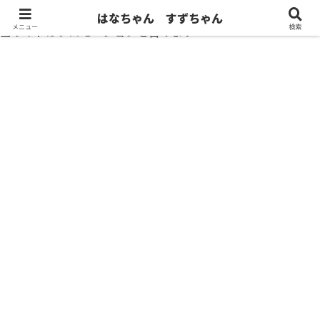
はなちゃん すずちゃん
メニュー
検索
当サイトはプロモーションを含みます