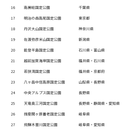
16
南房総国定公園
千葉県
17
明治の森高尾国定公園
東京都
18
丹沢大山国定公園
神奈川県
19
佐渡弥彦米山国定公園
新潟県
20
能登半島国定公園
石川県・富山県
21
越前加賀海岸国定公園
福井県・石川県
22
若狭湾国定公園
福井県・京都府
23
八ヶ岳中信高原国定公園
山梨県・長野県
24
中央アルプス国定公園
長野県
25
天竜奥三河国定公園
長野県・静岡県・愛知県
26
揖斐関ヶ原養老国定公園
岐阜県
27
飛騨木曽川国定公園
岐阜県・愛知県