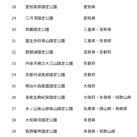
28
愛知高原国定公園
愛知県
29
三河湾国定公園
愛知県
30
鈴鹿国定公園
三重県・滋賀県
31
室生赤目青山国定公園
三重県・奈良県
32
琵琶湖国定公園
滋賀県・京都府
33
丹後天橋立大江山国定公園
京都府
34
京都丹波高原国定公園
京都府
35
明治の森箕面国定公園
大阪府
36
金剛生駒紀泉国定公園
大阪府・奈良県・和歌山県
37
氷ノ山後山那岐山国定公園
兵庫県・岡山県・鳥取県
38
大和青垣国定公園
奈良県
39
高野龍神国定公園
奈良県・和歌山県