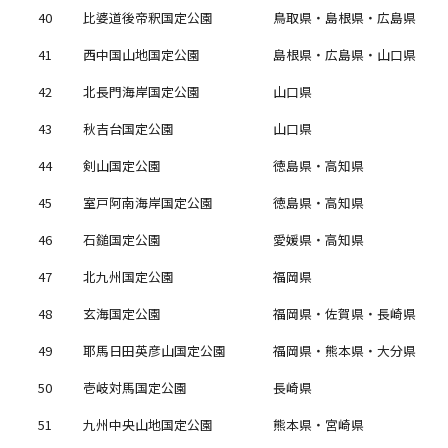
40
比婆道後帝釈国定公園
鳥取県・島根県・広島県
41
西中国山地国定公園
島根県・広島県・山口県
42
北長門海岸国定公園
山口県
43
秋吉台国定公園
山口県
44
剣山国定公園
徳島県・高知県
45
室戸阿南海岸国定公園
徳島県・高知県
46
石鎚国定公園
愛媛県・高知県
47
北九州国定公園
福岡県
48
玄海国定公園
福岡県・佐賀県・長崎県
49
耶馬日田英彦山国定公園
福岡県・熊本県・大分県
50
壱岐対馬国定公園
長崎県
51
九州中央山地国定公園
熊本県・宮崎県