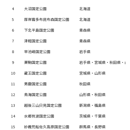
4
大沼国定公園
北海道
5
厚岸霧多布昆布森国定公園
北海道
6
下北半島国定公園
青森県
7
津軽国定公園
青森県
8
早池峰国定公園
岩手県
9
栗駒国定公園
岩手県・宮城県・秋田県・山
10
蔵王国定公園
宮城県・山形県
11
男鹿国定公園
秋田県
12
鳥海国定公園
山形県・秋田県
13
越後三山只見国定公園
新潟県・福島県
14
水郷筑波国定公園
茨城県・千葉県
15
妙義荒船佐久高原国定公園
群馬県・長野県