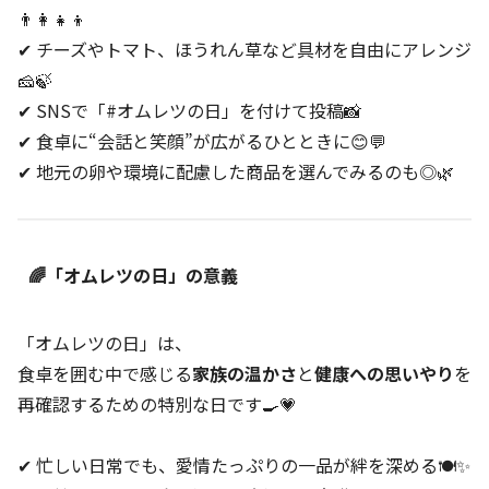
👨‍👩‍👧‍👦
✔ チーズやトマト、ほうれん草など具材を自由にアレンジ
🧀🍃
✔ SNSで「#オムレツの日」を付けて投稿📸
✔ 食卓に“会話と笑顔”が広がるひとときに😊💬
✔ 地元の卵や環境に配慮した商品を選んでみるのも◎🌿
🌈「オムレツの日」の意義
「オムレツの日」は、
食卓を囲む中で感じる
家族の温かさ
と
健康への思いやり
を
再確認するための特別な日です🍳💗
✔ 忙しい日常でも、愛情たっぷりの一品が絆を深める🍽️✨