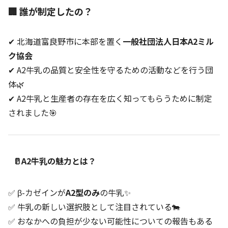
🏢 誰が制定したの？
✔ 北海道富良野市に本部を置く
一般社団法人日本A2ミル
ク協会
✔ A2牛乳の品質と安全性を守るための活動などを行う団
体🌿
✔ A2牛乳と生産者の存在を広く知ってもらうために制定
されました🎯
🥛A2牛乳の魅力とは？
✅ β-カゼインが
A2型のみ
の牛乳✨
✅ 牛乳の新しい選択肢として注目されている🐄
✅ おなかへの負担が少ない可能性についての報告もある