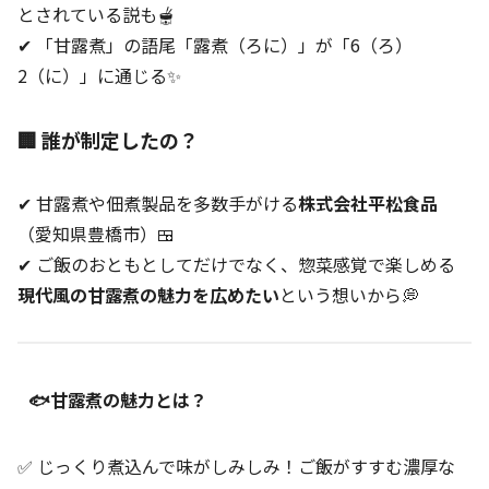
とされている説も🫕
✔ 「甘露煮」の語尾「露煮（ろに）」が「6（ろ）
2（に）」に通じる✨
🏢 誰が制定したの？
✔ 甘露煮や佃煮製品を多数手がける
株式会社平松食品
（愛知県豊橋市）🍱
✔ ご飯のおともとしてだけでなく、惣菜感覚で楽しめる
現代風の甘露煮の魅力を広めたい
という想いから💭
🐟甘露煮の魅力とは？
✅ じっくり煮込んで味がしみしみ！ご飯がすすむ濃厚な