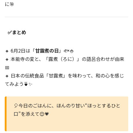
に🎯
✅まとめ
🔸 6月2日は「
甘露煮の日
」🐟🍚
🔸 本能寺の変と、「露煮（ろに）」の語呂合わせが由来
📅
🔸 日本の伝統食品「甘露煮」を味わって、和の心を感じ
てみよう🍵✨
🎈今日のごはんに、ほんのり甘い“ほっとするひと
口”を添えて😊💗