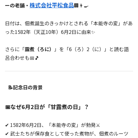
株式会社平松食品
ーの老舗・
🏢👨‍🍳
日付は、佃煮誕生のきっかけとされる「本能寺の変」があ
った1582年（天正10年）6月2日に由来✨
さらに「
露煮（ろに）
」を「6（ろ）2（に）」と読む語
呂合わせも📅🎵
📝記念日の背景
📅なぜ6月2日が「甘露煮の日」？
✔ 1582年6月2日、「本能寺の変」が勃発⚔️
✔ 武士たちが保存食として使った煮物が、佃煮のルーツ