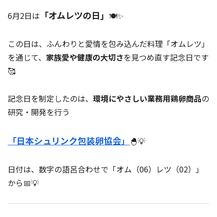
「オムレツの日」
6月2日は
🍽️✨
この日は、ふんわりと愛情を包み込んだ料理「オムレツ」
を通じて、
家族愛や健康の大切さ
を見つめ直す記念日です
🥰
記念日を制定したのは、
環境にやさしい業務用鶏卵商品
の
研究・開発を行う
「日本シュリンク包装卵協会」
🐣💡
日付は、数字の語呂合わせで「オム（06）レツ（02）」
から📅💡