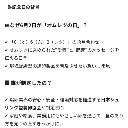
📝記念日の背景
📅なぜ6月2日が「オムレツの日」？
✔ 「0（オ）6（ム）2（レツ）」の語呂合わせ✨
✔ オムレツに込められた“愛情”と“健康”のメッセージを
伝える日💛
✔ 環境配慮型の鶏卵製品を普及させたい想いも🌍🐔
🏢 誰が制定したの？
✔ 鶏卵業界の安心・安全・環境対応を推進する
日本シュ
リンク包装卵協会
が制定📦🥚
✔ 家庭や給食、業務用にもやさしい卵を通じて、食のあり
方を見つめ直すきっかけに✨