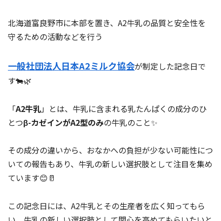
北海道富良野市に本部を置き、A2牛乳の品質と安全性を
守るための活動などを行う
一般社団法人日本A2ミルク協会
が制定した記念日で
す🐄🌿
「
A2牛乳
」とは、牛乳に含まれる乳たんぱくの成分のひ
とつ
β-カゼインがA2型のみ
の牛乳のこと✨
その成分の違いから、おなかへの負担が少ない可能性につ
いての報告もあり、牛乳の新しい選択肢として注目を集め
ています😊🥛
この記念日には、A2牛乳とその生産者を広く知ってもら
い、牛乳の新しい選択肢として関心を高めてもらいたいと