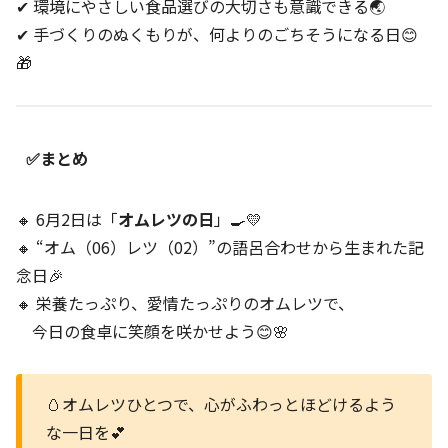
✔ 環境にやさしい食品選びの大切さも意識できる🌏
✔ 手づくりのぬくもりが、何よりのごちそうになる日😊
🎁
✅まとめ
🔸 6月2日は「
オムレツの日
」🍳💛
🔸 “オム（06）レツ（02）”の語呂合わせから生まれた記
念日🎉
🔸 栄養たっぷり、愛情たっぷりのオムレツで、
今日の食卓に笑顔を咲かせよう😊🌸
🥚オムレツひとつで、心がふわっとほどけるよう
な一日を💕