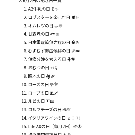
6月2日の記念日一覧
A2牛乳の日 🥛✨
ロブスターを楽しむ日 🦞✨
オムレツの日 🍳💛
甘露煮の日 🐟🍚
日本重症筋無力症の日 🧠💪
むずむず脚症候群の日 🦵💤
無痛分娩を考える日 🤱💗
おむつの日 👶🧷
路地の日 🏘️🌿
ローズの日 🌹💐
ロープの日 🧵🔗
ルビの日 🈁📖
ロルフチーズの日 🧀💛
イタリアワインの日 🍷🇮🇹
Life2.0の日（毎月2日）🌱🌟
横浜港開港記念日 ⚓🎉