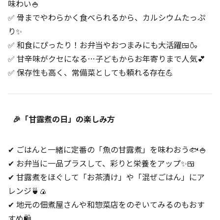
味わい🍚
✅ 骨までやわらかく食べられるから、カルシウムたっぷ
り✨
✅ 和食にぴったり！お弁当やおつまみにも大活躍🍱🍶
✅ 甘辛味がクセになる…子どもからお年寄りまで人気💕
✅ 保存性も高く、常備菜としても頼れる存在💪
🎉「甘露煮の日」の楽しみ方
✔ ごはんと一緒に定番の「魚の甘露煮」を味わおう🐟🍚
✔ お弁当に一品プラスして、彩りと栄養をアップ✨🍱
✔ 甘露煮をほぐして「お茶漬け」や「混ぜごはん」にア
レンジ🍵🍙
✔ 地元の佃煮屋さんや和惣菜店をのぞいてみるのもおす
すめ🛍️