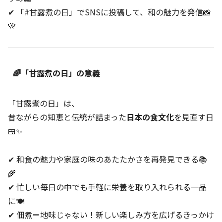
✔ 「#甘露煮の日」でSNSに投稿して、和の魅力を発信📸
🎌
🌈「甘露煮の日」の意義
「甘露煮の日」は、
昔ながらの知恵と伝統が詰まった
日本の食文化
を見直す日
🍱✨
✔ 和食の魅力や家庭の味のあたたかさを再発見できる📚
🌾
✔ 忙しい毎日の中でも手軽に栄養を取り入れられる一品
に🍽️
✔ 佃煮＝地味じゃない！新しい楽しみ方を広げるきっかけ