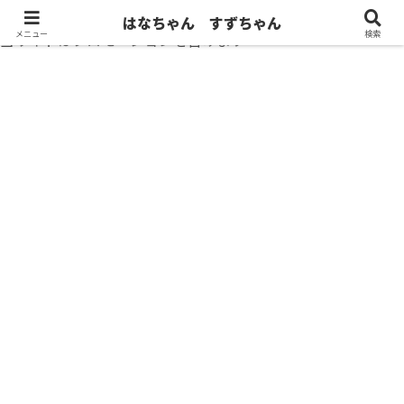
はなちゃん すずちゃん
メニュー
検索
当サイトはプロモーションを含みます