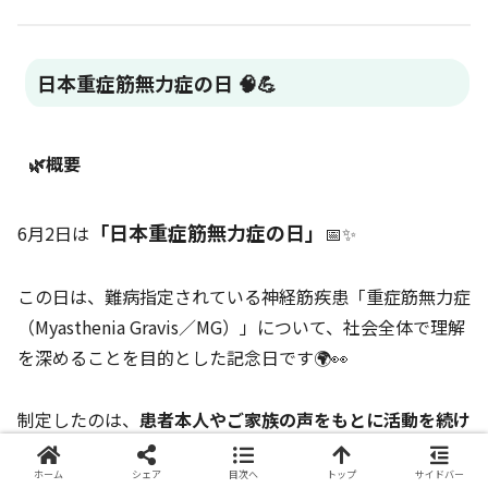
日本重症筋無力症の日 🧠💪
🌿概要
「日本重症筋無力症の日」
6月2日は
📅✨
この日は、難病指定されている神経筋疾患「重症筋無力症
（Myasthenia Gravis／MG）」について、社会全体で理解
を深めることを目的とした記念日です🌍👀
制定したのは、
患者本人やご家族の声をもとに活動を続け
ている全国組織
、
ホーム
シェア
目次へ
トップ
サイドバー