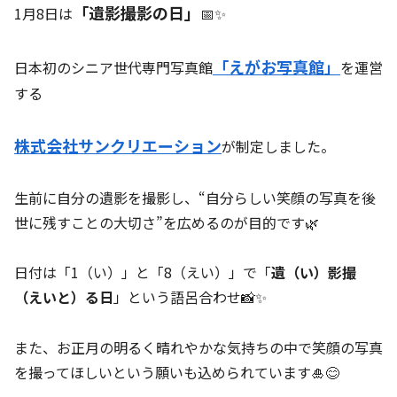
「遺影撮影の日」
1月8日は
📅✨
「えがお写真館」
日本初のシニア世代専門写真館
を運営
する
株式会社サンクリエーション
が制定しました。
生前に自分の遺影を撮影し、“自分らしい笑顔の写真を後
世に残すことの大切さ”を広めるのが目的です🌿
日付は「1（い）」と「8（えい）」で「
遺（い）影撮
（えいと）る日
」という語呂合わせ📸✨
また、お正月の明るく晴れやかな気持ちの中で笑顔の写真
を撮ってほしいという願いも込められています🎍😊