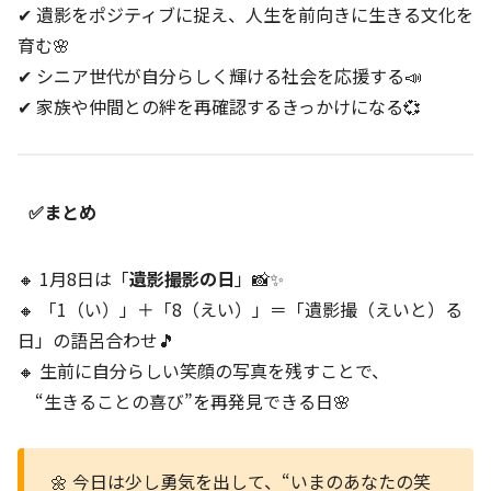
✔ 遺影をポジティブに捉え、人生を前向きに生きる文化を
育む🌸
✔ シニア世代が自分らしく輝ける社会を応援する📣
✔ 家族や仲間との絆を再確認するきっかけになる💞
✅まとめ
🔸 1月8日は「
遺影撮影の日
」📸✨
🔸 「1（い）」＋「8（えい）」＝「遺影撮（えいと）る
日」の語呂合わせ🎵
🔸 生前に自分らしい笑顔の写真を残すことで、
“生きることの喜び”を再発見できる日🌸
🌼 今日は少し勇気を出して、“いまのあなたの笑