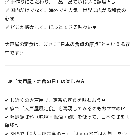
✅ 手作りにこだわり、一品一品ていねいに調理👩‍🍳
✅ 国内だけでなく、海外でも人気！世界に広がる和食の
心🌍
✅ どこか懐かしく、ほっとできる味わい🍵
大戸屋の定食は、まさに“
日本の食卓の原点
”ともいえる存
在です✨
🎉「大戸屋・定食の日」の楽しみ方
✔ お近くの大戸屋で、定番の定食を味わおう🍚
✔ 家で「大戸屋風定食」を再現してみるのもおすすめ🥢
✔ 発酵調味料（味噌・醤油・麹）を使って、日本の味を再
確認🍶
✔ SNSで「#大戸屋定食の日」「#大戸屋ごはん処」をつ