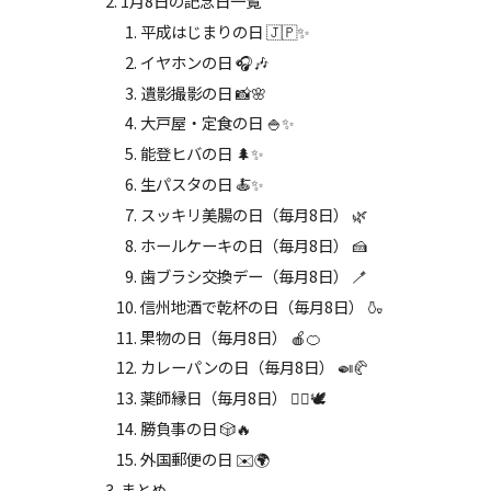
1月8日の記念日一覧
平成はじまりの日 🇯🇵✨
イヤホンの日 🎧🎶
遺影撮影の日 📸🌸
大戸屋・定食の日 🍚✨
能登ヒバの日 🌲✨
生パスタの日 🍝✨
スッキリ美腸の日（毎月8日） 🌿
ホールケーキの日（毎月8日） 🍰
歯ブラシ交換デー（毎月8日） 🪥
信州地酒で乾杯の日（毎月8日） 🍶
果物の日（毎月8日） 🍎🍊
カレーパンの日（毎月8日） 🍛🥐
薬師縁日（毎月8日） 🧘‍♀️🕊️
勝負事の日 🎲🔥
外国郵便の日 ✉️🌍
まとめ