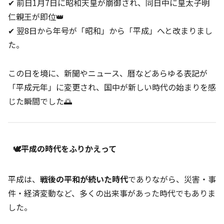
✔ 前日1月7日に昭和天皇が崩御され、同日中に皇太子明
仁親王が即位👑
✔ 翌8日から年号が「昭和」から「平成」へと改まりまし
た。
この日を境に、新聞やニュース、暦などあらゆる表記が
「平成元年」に変更され、国中が新しい時代の始まりを感
じた瞬間でした🌅
🕊️平成の時代をふりかえって
平成は、
戦後の平和が続いた時代
でありながら、災害・事
件・経済変動など、多くの出来事があった時代でもありま
した。