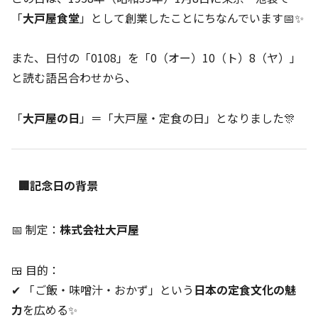
「
大戸屋食堂
」として創業したことにちなんでいます📅✨
また、日付の「0108」を「0（オー）10（ト）8（ヤ）」
と読む語呂合わせから、
「
大戸屋の日
」＝「大戸屋・定食の日」となりました🎊
🏢記念日の背景
📅 制定：
株式会社大戸屋
🍱 目的：
✔ 「ご飯・味噌汁・おかず」という
日本の定食文化の魅
力
を広める✨