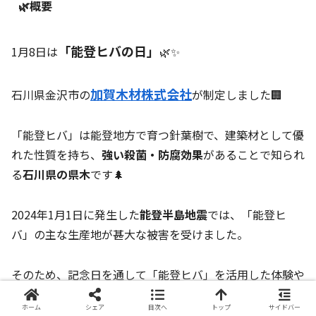
🌿概要
「能登ヒバの日」
1月8日は
🌿✨
加賀木材株式会社
石川県金沢市の
が制定しました🏢
「能登ヒバ」は能登地方で育つ針葉樹で、建築材として優
れた性質を持ち、
強い殺菌・防腐効果
があることで知られ
る
石川県の県木
です🌲
2024年1月1日に発生した
能登半島地震
では、「能登ヒ
バ」の主な生産地が甚大な被害を受けました。
そのため、記念日を通して「能登ヒバ」を活用した体験や
製品を観光資源として広め、
復興のシンボル
とすることを
ホーム
シェア
目次へ
トップ
サイドバー
目的としています💪✨