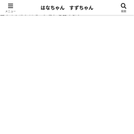
はなちゃん すずちゃん
メニュー
検索
当サイトはプロモーションを含みます