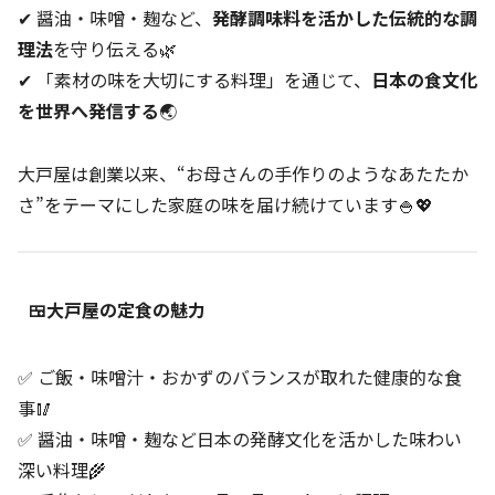
✔ 醤油・味噌・麹など、
発酵調味料を活かした伝統的な調
理法
を守り伝える🌿
✔ 「素材の味を大切にする料理」を通じて、
日本の食文化
を世界へ発信する
🌏
大戸屋は創業以来、“お母さんの手作りのようなあたたか
さ”をテーマにした家庭の味を届け続けています🍚💖
🍱大戸屋の定食の魅力
✅ ご飯・味噌汁・おかずのバランスが取れた健康的な食
事🥢
✅ 醤油・味噌・麹など日本の発酵文化を活かした味わい
深い料理🌾