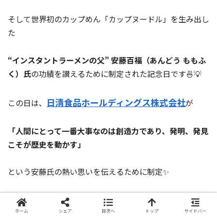
そして世界初のカップめん「カップヌードル」を生み出し
た
“インスタントラーメンの父” 安藤百福（あんどう ももふ
く）氏
の功績を讃えるために制定された記念日です🍜💡
日清食品ホールディングス株式会社
この日は、
が
「人間にとって一番大事なのは創造力であり、発明、発見
こそが歴史を動かす」
という安藤氏の熱い思いを伝えるために制定✨
日付は
1910年3月5日
の氏の誕生日に由来します🎂
ホーム
シェア
目次へ
トップ
サイドバー