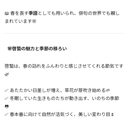
📖 春を表す
季語
としても用いられ、俳句の世界でも親し
まれています🌸
🌸啓蟄の魅力と季節の移ろい
啓蟄は、春の訪れをふんわりと感じさせてくれる節気です
🌿
✅ あたたかい日差しが増え、草花が芽吹き始める🌱
✅ 冬眠していた生きものたちが動き出す、いのちの季節
🐸
✅ 春本番に向けて自然が活気づく、美しい変わり目🌷