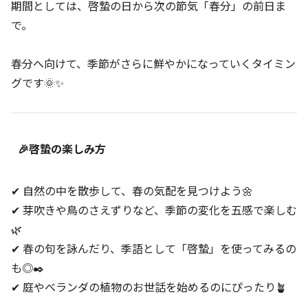
期間としては、啓蟄の日から次の節気「春分」の前日ま
で。
春分へ向けて、季節がさらに鮮やかになっていくタイミン
グです🌞✨
🎉啓蟄の楽しみ方
✔ 自然の中を散歩して、春の気配を見つけよう🌼
✔ 芽吹きや鳥のさえずりなど、季節の変化を五感で楽しむ
🌿
✔ 春の句を詠んだり、季語として「啓蟄」を使ってみるの
も◎✒️
✔ 庭やベランダの植物のお世話を始めるのにぴったり🪴