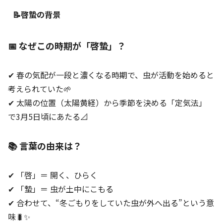
📝啓蟄の背景
📅 なぜこの時期が「啓蟄」？
✔ 春の気配が一段と濃くなる時期で、虫が活動を始めると
考えられていた🌱
✔ 太陽の位置（太陽黄経）から季節を決める「定気法」
で3月5日頃にあたる📐
📚 言葉の由来は？
✔ 「啓」＝ 開く、ひらく
✔ 「蟄」＝ 虫が土中にこもる
✔ 合わせて、“冬ごもりをしていた虫が外へ出る”という意
味🐛✨