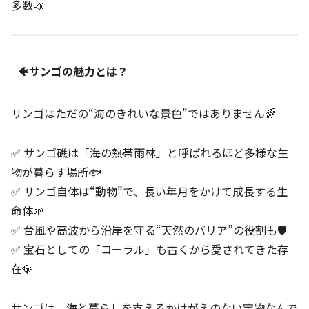
多数📣
🐠サンゴの魅力とは？
サンゴはただの“海のきれいな景色”ではありません🌈
✅ サンゴ礁は「海の熱帯雨林」と呼ばれるほど多様な生
物が暮らす場所🐟
✅ サンゴ自体は“動物”で、長い年月をかけて成長する生
命体🌱
✅ 台風や高波から沿岸を守る“天然のバリア”の役割も🛡️
✅ 宝石としての「コーラル」も古くから愛されてきた存
在💎
サンゴは、海と暮らしを支えるかけがえのない宝物なんで