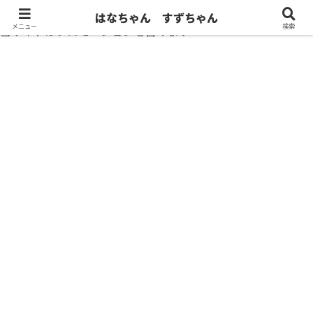
はなちゃん すずちゃん
メニュー
検索
当サイトはプロモーションを含みます