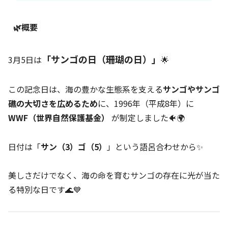
🌿概要
「サンゴの日（珊瑚の日）」
3月5日は
🌟
この記念日は、海の豊かな生態系を支える
サンゴやサンゴ
礁の大切さを広めるため
に、1996年（平成8年）に
WWF（世界自然保護基金）
が制定しました🐠🌍
日付は「
サン（3）ゴ（5）
」という語呂合わせから✨
美しさだけでなく、海の命を育むサンゴの存在に光が当た
る特別な日です🌊💙