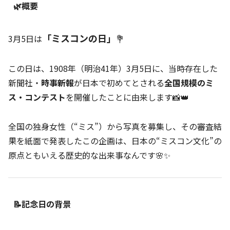
🌿概要
「ミスコンの日」
3月5日は
💐
この日は、1908年（明治41年）3月5日に、当時存在した
新聞社・
時事新報
が日本で初めてとされる
全国規模のミ
ス・コンテスト
を開催したことに由来します📸👑
全国の独身女性（“ミス”）から写真を募集し、その審査結
果を紙面で発表したこの企画は、日本の“ミスコン文化”の
原点ともいえる歴史的な出来事なんです🌸✨
📝記念日の背景