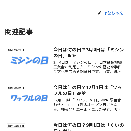
はなちゃん
関連記事
今日は何の日？3月4日は「ミシン
個別の記念日
の日」🧵✨
3月4日は「ミシンの日」。日本縫製機械
工業会が制定した、ミシンの歴史や手作
り文化を広める記念日です。由来、魅
力、楽しみ方をわかりやすく紹介しま
す。
今日は何の日？12月1日は「ワッ
個別の記念日
フルの日」🧇💖
12月1日は「ワッフルの日」🧇💖 語呂合
わせと「R.L」1号店オープン日にちな
み、株式会社エール・エルが制定。サク
ふわ食感と甘い幸せを届けるワッフルを
楽しむ日です。
今日は何の日？9月1日は「くいの
個別の記念日
日」🛠️✨