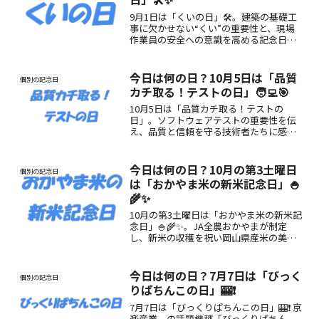
9月1日は「くいの日」🛠️。建築の基礎工
事に欠かせない“くい”の重要性と、現場
作業員の安全への意識を高める記念日。
縁の下の力に感謝を伝える特別な一日。
今日は何の日？10月5日は「品質
個別の記念日
カチ取る！テストの日」🧑‍💻🎯
10月5日は「品質カチ取る！テストの
日」。ソフトウェアテストの重要性を伝
え、品質と信頼を守る技術者たちに感謝
する日。安心・安全なデジタル社会を支
える“品質”の力に注目！
今日は何の日？10月の第3土曜日
個別の記念日
は「おかやま米の新米記念日」🍚
🌾✨
10月の第3土曜日は「おかやま米の新米記
念日」🍚🌾✨。JA全農おかやまが制定
し、新米の収穫を祝い岡山県産米の美味
しさを広める日です。「朝日」「きぬむ
すめ」「にこまる」などブランド米の魅
力や楽しみ方をご紹介。
今日は何の日？7月7日は「びっく
個別の記念日
りぱちんこの日」🎰❗
7月7日は「びっくりぱちんこの日」🎰❗ 京
楽産業．の話題機種「びっくりぱちん