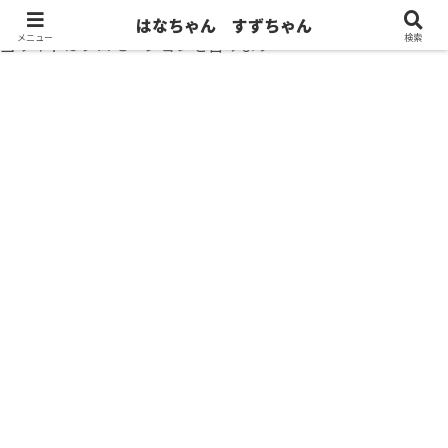
はなちゃん すずちゃん
メニュー
検索
当サイトはプロモーションを含みます