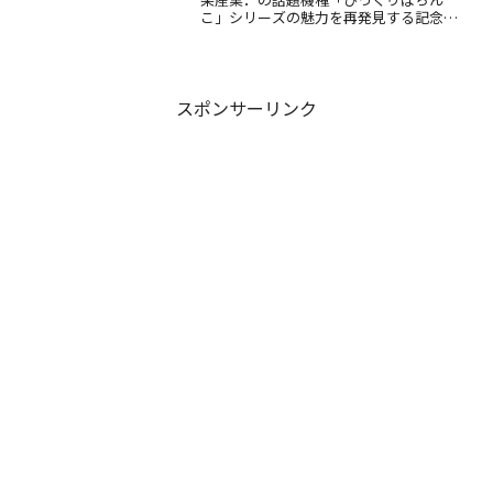
こ」シリーズの魅力を再発見する記念
日。ド派手な演出と感動の名機たちに注
目！
スポンサーリンク