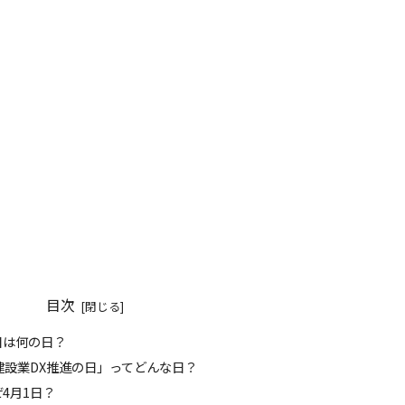
目次
今日は何の日？
 「建設業DX推進の日」ってどんな日？
ぜ4月1日？