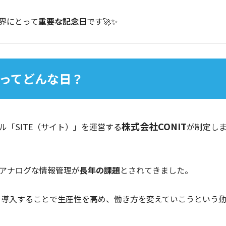
界にとって
重要な記念日
です🚀✨
日」ってどんな日？
株式会社CONIT
「SITE（サイト）」を運営する
が制定し
アナログな情報管理が
長年の課題
とされてきました。
を導入することで生産性を高め、働き方を変えていこうという