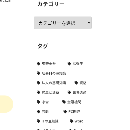
6.05.25
カテゴリー
タグ
東野圭吾
拡張子
社会科の豆知識
法人の基礎知識
資格
勲章と褒章
世界遺産
宇宙
金融機関
芸能
PC関連
ITの豆知識
Word