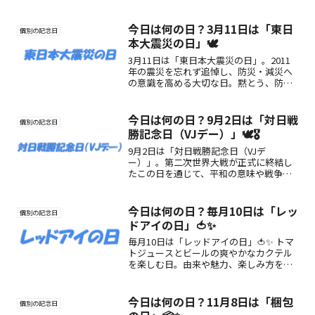
今日は何の日？3月11日は「東日
個別の記念日
本大震災の日」🕊️
3月11日は「東日本大震災の日」。2011
年の震災を忘れず追悼し、防災・減災へ
の意識を高める大切な日。黙とう、防災
点検、震災の教訓を学ぶ過ごし方を紹
介。
今日は何の日？9月2日は「対日戦
個別の記念日
勝記念日（VJデー）」🕊️🎖️
9月2日は「対日戦勝記念日（VJデ
ー）」。第二次世界大戦が正式に終結し
たこの日を通じて、平和の意味や戦争の
教訓を学び、未来への願いを考える一日
に。
今日は何の日？毎月10日は「レッ
個別の記念日
ドアイの日」🍅✨
毎月10日は「レッドアイの日」🍅✨ トマ
トジュースとビールの爽やかなカクテル
を楽しむ日。由来や魅力、楽しみ方を紹
介します。
今日は何の日？11月8日は「梱包
個別の記念日