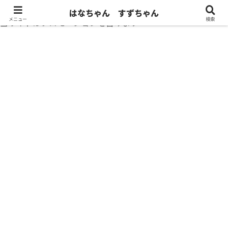
はなちゃん すずちゃん
メニュー
検索
当サイトはプロモーションを含みます