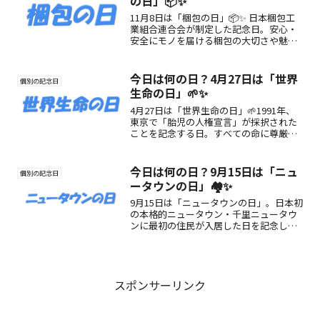
の日」📦✨
11月8日は「梱包の日」📦✨ 日本梱包工
業組合連合会が制定した記念日。安心・
安全にモノを届ける梱包の大切さや魅
力、楽しみ方を紹介します。
今日は何の日？4月27日は「世界
個別の記念日
生命の日」🌱✨
4月27日は「世界生命の日」🌱1991年、
東京で「胎児の人権宣言」が採択された
ことを記念する日。すべての命に尊厳と
価値があることを再確認し、生命を大切
にする心を育むきっかけにしましょう。
今日は何の日？9月15日は「ニュ
個別の記念日
ータウンの日」🏘️✨
9月15日は「ニュータウンの日」。日本初
の本格的ニュータウン・千里ニュータウ
ンに最初の住民が入居した日を記念し、
都市づくりの歴史を振り返る特別な一
日。
スポンサーリンク