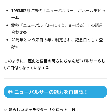
1993年2月
に初代「ニューパルサー」がホールデビュ
ー🎰
愛称「ニューパル（2＝にゅう、8＝ぱる）」の語呂
合わせ🐸
28周年という節目の年に制定され、記念日として登
録✨
このように、
歴史と語呂の両方にちなんだ“パルサーらし
い”日付
となっています🎯
🐸 ニューパルサーの魅力を再確認！
✅
愛らしいキャラクター「ケロット」🐸