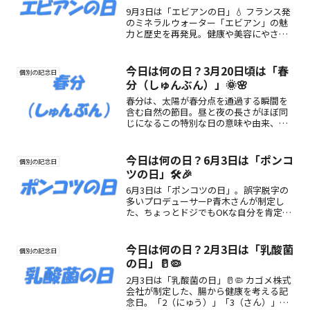
9月3日は「エビアンの日」💧 フランス発
のミネラルウォーター「エビアン」の魅
力と歴史を再発見。健康や美容にやさし
い水生活を始めよう！
今日は何の日？3月20日頃は「春
個別の記念日
分（しゅんぶん）」🌞🌸
春分は、太陽が春分点を通過する瞬間を
含む自然の節目。昼と夜の長さがほぼ同
じになるこの特別な日の意味や由来、
『暦便覧』の説明、楽しみ方をわかりや
すく紹介します。
今日は何の日？6月3日は「ポンコ
個別の記念日
ツの日」🛠️🎉
6月3日は「ポンコツの日」。誤字脱字の
多いプロデューサーP青木さんが制定し
た、ちょっとドジでもOKな自分を肯定す
る記念日。ポンコツの魅力や楽しみ方を
紹介！
今日は何の日？2月3日は「乳酸菌
個別の記念日
の日」🥛🦠
2月3日は「乳酸菌の日」🥛🦠 カゴメ株式
会社が制定した、腸から健康を考える記
念日。「2（にゅう）」「3（さん）」の