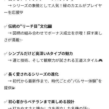
→ シリーズの象徴として人気！緑のカエルがプレイヤ
ーを応援💚
✅
伝統の“リーチ目”文化🎰
→ 図柄の組み合わせでボーナス成立を示唆！探す楽し
さが満載✨
✅
シンプルだけど奥深いAタイプの魅力
→ 運と技術、そして観察力が試される王道スタイル🎮
✅
長く愛されるシリーズの進化
→ 初代から最新作まで、時代ごとの“パルサー体験”を
提供💫
✅
初心者からベテランまで楽しめる設計
→ 打ちやすさと懐かしさを両立した名機の証✨