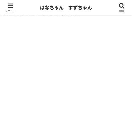
はなちゃん すずちゃん
メニュー
検索
当サイトはプロモーションを含みます