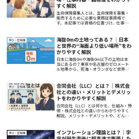
すく解説
生命保険募集人とは、生命保険を募集・
販売するために必要な業務従事資格で
す。本記事では資格の位置づけ、仕事内
容、試験の難易度、向いている人・注意
点までわかりやすく解説します。
海抜0mの土地ってある？｜日本
学び・豆知識
と世界の“海面より低い場所”をわ
かりやすく解説
日本に海抜0mや海抜0m以下の土地は本
当にあるの？――東京や名古屋のゼロメート
ル地帯から、死海・オランダなど世界の
海面下の地域まで、海抜が低い土地のし
くみと成り立ちをわかりやすく解説しま
す。
合同会社（LLC）とは？｜株式会
学び・豆知識
社との違い・メリットとデメリッ
トをわかりやすく解説
合同会社（LLC）とは何かを、仕組み・特
徴・株式会社との違いからわかりやすく
解説。メリット・デメリットや、どんな
人・事業に向いている会社形態なのかを
初心者向けに整理します。
インフレーション理論とは？｜宇
学び・豆知識
宙が誕生直後に超高速で膨張した