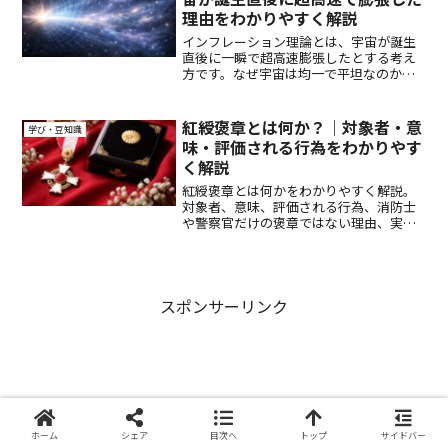
理由をわかりやすく解説
インフレーション理論とは、宇宙が誕生
直後に一瞬で超高速膨張したとする考え
方です。なぜ宇宙は均一で平坦なのか、
観測証拠や未解明の課題まで、初心者向
けにわかりやすく解説します。
紅綬褒章とは何か？｜対象者・意
学び・豆知識
味・評価される行為をわかりやす
く解説
紅綬褒章とは何かをわかりやすく解説。
対象者、意味、評価される行為、消防士
や警察官だけの褒章ではない理由、実際
の受章例まで丁寧に整理します。
スポンサーリンク
ホーム
シェア
目次へ
トップ
サイドバー