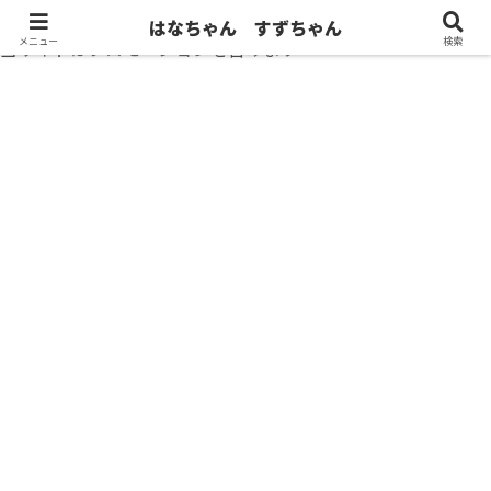
はなちゃん すずちゃん
メニュー
検索
当サイトはプロモーションを含みます