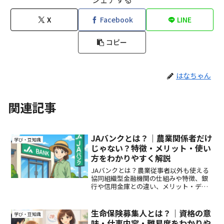
X
Facebook
LINE
コピー
はなちゃん
関連記事
JAバンクとは？｜農業関係者だけ
学び・豆知識
じゃない？特徴・メリット・使い
方をわかりやすく解説
JAバンクとは？農業従事者以外も使える
協同組織型金融機関の仕組みや特徴、銀
行や信用金庫との違い、メリット・デメ
リットをやさしく解説します。
生命保険募集人とは？｜資格の意
学び・豆知識
味・仕事内容・難易度をわかりや