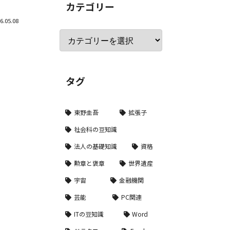
カテゴリー
6.05.08
タグ
東野圭吾
拡張子
社会科の豆知識
法人の基礎知識
資格
勲章と褒章
世界遺産
宇宙
金融機関
芸能
PC関連
ITの豆知識
Word