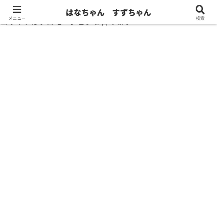
はなちゃん すずちゃん
メニュー
検索
当サイトはプロモーションを含みます