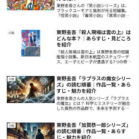
東野圭吾さんの『笑小説シリーズ』は、
ブラックユーモアと風刺が光る短編集。
『怪笑小説』『毒笑小説』『黒笑小説』
『夢笑小説』など、ミステリーと笑いが
融合した傑作を徹底解説！ユーモアミス
テリー好き必見の作品を紹介します。
東野圭吾『殺人現場は雲の上』は
小説
どんな本？｜あらすじ・見どころ
を紹介
「殺人現場は雲の上」は東野圭吾の短編
推理小説集。新日本航空のスチュワーデ
ス、エー子とビー子が遭遇する7つの奇妙
な事件を描く。ユーモアとスリルが交錯
する、空の上の本格ミステリー。
東野圭吾「ラプラスの魔女シリー
小説
ズ」の読む順番｜作品一覧・あら
すじ・魅力を紹介
東野圭吾さんの人気シリーズ『ラプラス
の魔女』とは？ 科学とミステリーが融合
した異色の作品群で、未来を予測する少
女・羽原円華が事件を解決。『ラプラス
の魔女』『魔力の胎動』『魔女と過ごし
た七日間』の魅力を徹底解説します！
東野圭吾「加賀恭一郎シリーズ」
小説
の読む順番｜作品一覧・あらす
じ・魅力を紹介