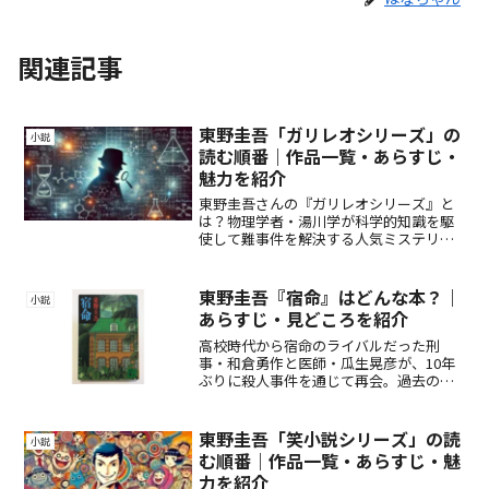
関連記事
東野圭吾「ガリレオシリーズ」の
小説
読む順番｜作品一覧・あらすじ・
魅力を紹介
東野圭吾さんの『ガリレオシリーズ』と
は？物理学者・湯川学が科学的知識を駆
使して難事件を解決する人気ミステリ
ー。代表作や特徴、ドラマ・映画化情報
も詳しく解説！初心者向けの入門ガイド
としてもおすすめ。
東野圭吾『宿命』はどんな本？｜
小説
あらすじ・見どころを紹介
高校時代から宿命のライバルだった刑
事・和倉勇作と医師・瓜生晃彦が、10年
ぶりに殺人事件を通じて再会。過去の秘
密と一族に隠された真実が次第に明らか
になる中、二人の「宿命」が交錯する。
事件の謎と人間ドラマが織り成す東野圭
東野圭吾「笑小説シリーズ」の読
小説
吾の名作ミステリー。
む順番｜作品一覧・あらすじ・魅
力を紹介