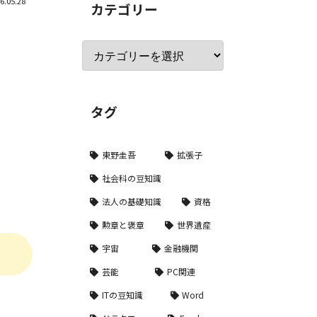
6.05.28
カテゴリー
タグ
東野圭吾
拡張子
社会科の豆知識
法人の基礎知識
資格
勲章と褒章
世界遺産
宇宙
金融機関
芸能
PC関連
ITの豆知識
Word