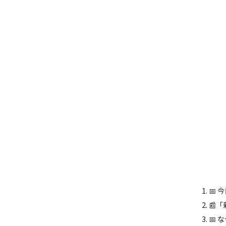
📅
📰
📅 