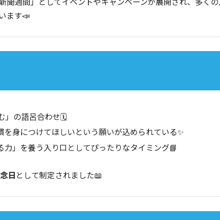
新聞週間」としてイベントやキャンペーンが展開され、多くの
ます📣
」の語呂合わせ🗓️
慣を身につけてほしいという願いが込められている✨
る力」を養う入り口としてぴったりなタイミング📘
記念日
として制定されました📖