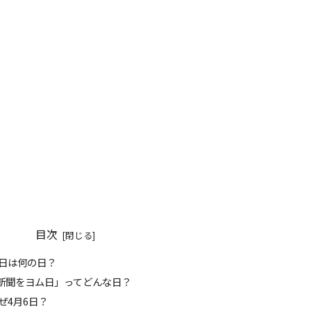
目次
 今日は何の日？
「新聞をヨム日」ってどんな日？
なぜ4月6日？