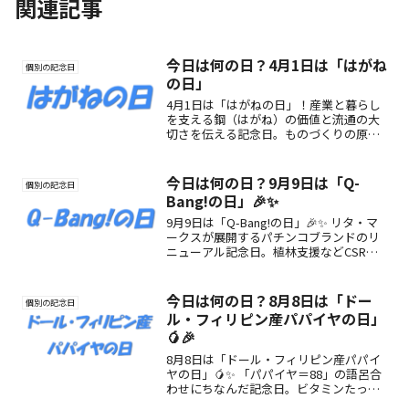
関連記事
今日は何の日？4月1日は「はがね
個別の記念日
の日」
4月1日は「はがねの日」！産業と暮らし
を支える鋼（はがね）の価値と流通の大
切さを伝える記念日。ものづくりの原点
に触れるきっかけに🔧✨
今日は何の日？9月9日は「Q-
個別の記念日
Bang!の日」🎉✨
9月9日は「Q-Bang!の日」🎉✨ リタ・マ
ークスが展開するパチンコブランドのリ
ニューアル記念日。植林支援などCSR活
動とともに、楽しさと社会貢献をつなぐ
特別な日をご紹介。
今日は何の日？8月8日は「ドー
個別の記念日
ル・フィリピン産パパイヤの日」
🥭🎉
8月8日は「ドール・フィリピン産パパイ
ヤの日」🥭✨ 「パパイヤ＝88」の語呂合
わせにちなんだ記念日。ビタミンたっぷ
りのトロピカルフルーツで、夏の健康と