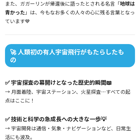
また、ガガーリンが帰還後に語ったとされる名言「
地球は
青かった
」は、今もなお多くの人々の心に残る言葉となっ
ています💙
🚀 人類初の有人宇宙飛行がもたらしたも
の
✅ 宇宙探査の幕開けとなった歴史的瞬間📖
→ 月面着陸、宇宙ステーション、火星探査…すべての起
点はここに！
✅ 技術と科学の急成長への大きな一歩💡
→ 宇宙開発は通信・気象・ナビゲーションなど、日常生
活にも波及。