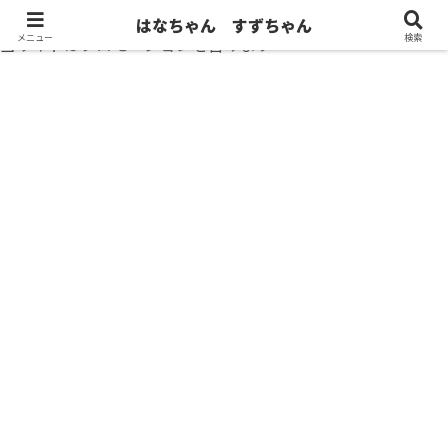
はなちゃん すずちゃん
メニュー
検索
当サイトはプロモーションを含みます