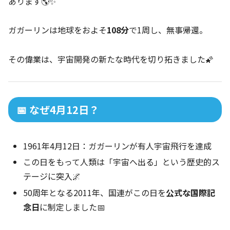
あります🌎✨
ガガーリンは地球をおよそ
108分
で1周し、無事帰還。
その偉業は、宇宙開発の新たな時代を切り拓きました🌠
📅 なぜ4月12日？
1961年4月12日：ガガーリンが有人宇宙飛行を達成
この日をもって人類は「宇宙へ出る」という歴史的ス
テージに突入🌌
50周年となる2011年、国連がこの日を
公式な国際記
念日
に制定しました📅