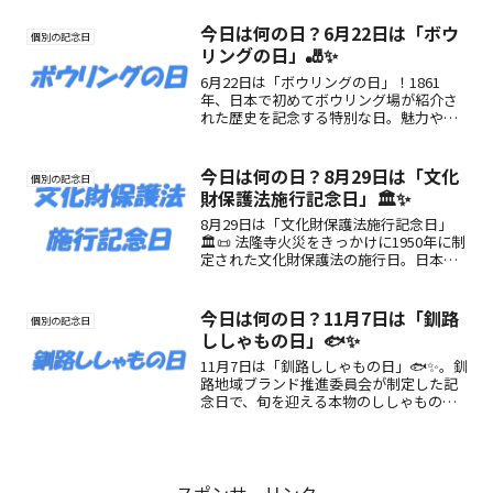
美容をサポートしよう。
今日は何の日？6月22日は「ボウ
個別の記念日
リングの日」🎳✨
6月22日は「ボウリングの日」！1861
年、日本で初めてボウリング場が紹介さ
れた歴史を記念する特別な日。魅力や楽
しみ方も詳しく解説🎳
今日は何の日？8月29日は「文化
個別の記念日
財保護法施行記念日」🏛️✨
8月29日は「文化財保護法施行記念日」
🏛️📜 法隆寺火災をきっかけに1950年に制
定された文化財保護法の施行日。日本の
文化や歴史を未来へつなぐ意義と楽しみ
方をご紹介。
今日は何の日？11月7日は「釧路
個別の記念日
ししゃもの日」🐟✨
11月7日は「釧路ししゃもの日」🐟✨。釧
路地域ブランド推進委員会が制定した記
念日で、旬を迎える本物のししゃもの美
味しさを全国に広める日。魅力や楽しみ
方をご紹介します。