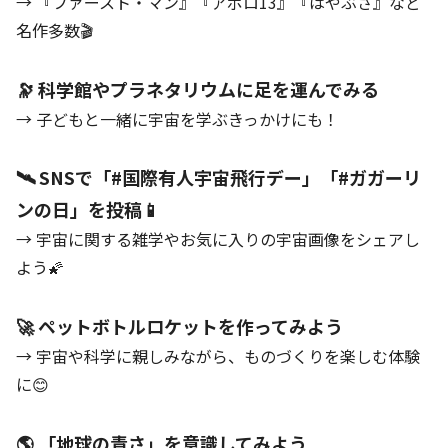
→ 『ファースト・マン』『アポロ13』『はやぶさ』など
名作多数🎬
🔭 科学館やプラネタリウムに足を運んでみる
→ 子どもと一緒に宇宙を学ぶきっかけにも！
🛰 SNSで「#国際有人宇宙飛行デー」「#ガガーリ
ンの日」を投稿📱
→ 宇宙に関する雑学やお気に入りの宇宙画像をシェアし
よう🌠
🚀 ペットボトルロケットを作ってみよう
→ 宇宙や科学に親しみながら、ものづくりを楽しむ体験
に😊
🌎 「地球の青さ」を意識してみよう