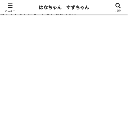
はなちゃん すずちゃん
メニュー
検索
当サイトはプロモーションを含みます