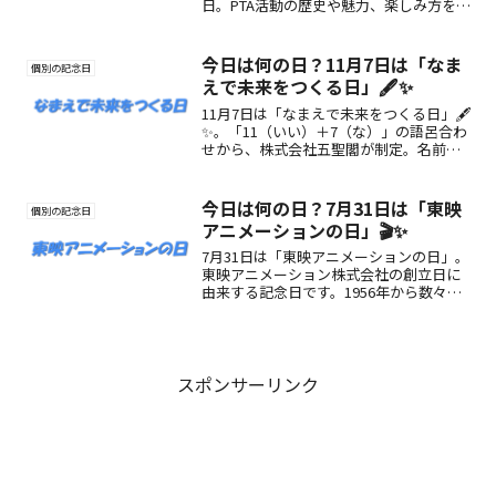
日。PTA活動の歴史や魅力、楽しみ方を紹
介します。
今日は何の日？11月7日は「なま
個別の記念日
えで未来をつくる日」🖋️✨
11月7日は「なまえで未来をつくる日」🖋️
✨。「11（いい）＋7（な）」の語呂合わ
せから、株式会社五聖閣が制定。名前に
込められた想いや文化を見直し、未来へ
つなぐ日です。
今日は何の日？7月31日は「東映
個別の記念日
アニメーションの日」🎬✨
7月31日は「東映アニメーションの日」。
東映アニメーション株式会社の創立日に
由来する記念日です。1956年から数々の
名作を生み出してきた同社の歩みや魅
力、記念日の楽しみ方を紹介します。
スポンサーリンク