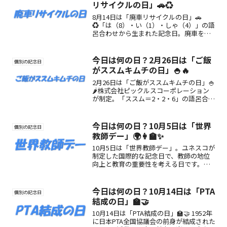
リサイクルの日」🚗♻️
8月14日は「廃車リサイクルの日」🚗
♻️「は（8）・い（1）・しゃ（4）」の語
呂合わせから生まれた記念日。廃車を資
源として再生する価値と意義を伝え、持
続可能な社会の実現を目指します。
今日は何の日？2月26日は「ご飯
個別の記念日
がススムキムチの日」🍚🔥
2月26日は「ご飯がススムキムチの日」🍚
🌶️株式会社ピックルスコーポレーション
が制定。「ススム＝2・2・6」の語呂合わ
せから生まれた記念日。国産白菜とりん
ごの甘みが絶妙な“ご飯が止まらない”お
いしさを楽しむ日です。
今日は何の日？10月5日は「世界
個別の記念日
教師デー」🌍👩‍🏫✨
10月5日は「世界教師デー」。ユネスコが
制定した国際的な記念日で、教師の地位
向上と教育の重要性を考える日です。由
来や楽しみ方をご紹介！
今日は何の日？10月14日は「PTA
個別の記念日
結成の日」🏫🤝
10月14日は「PTA結成の日」🏫🤝 1952年
に日本PTA全国協議会の前身が結成された