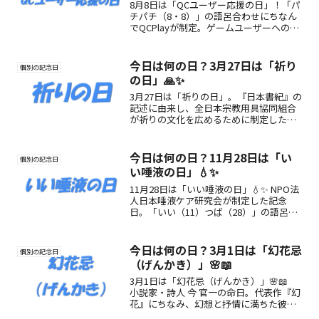
8月8日は「QCユーザー応援の日」！「パ
チパチ（8・8）」の語呂合わせにちなん
でQCPlayが制定。ゲームユーザーへの感
謝と癒しを伝える記念日を楽しもう👏🎮
今日は何の日？3月27日は「祈り
個別の記念日
の日」🙏✨
3月27日は「祈りの日」。『日本書紀』の
記述に由来し、全日本宗教用具協同組合
が祈りの文化を広めるために制定した記
念日です。祈りの魅力や過ごし方をわか
りやすく紹介します。
今日は何の日？11月28日は「い
個別の記念日
い唾液の日」💧✨
11月28日は「いい唾液の日」💧✨ NPO法
人日本唾液ケア研究会が制定した記念
日。「いい（11）つば（28）」の語呂合
わせに由来し、唾液の働きや健康への重
要性を広める日です。
今日は何の日？3月1日は「幻花忌
個別の記念日
（げんかき）」🌸📖
3月1日は「幻花忌（げんかき）」🌸📖
小説家・詩人 今 官一の命日。代表作『幻
花』にちなみ、幻想と抒情に満ちた彼の
文学世界を偲ぶ日。儚さと美しさを感じ