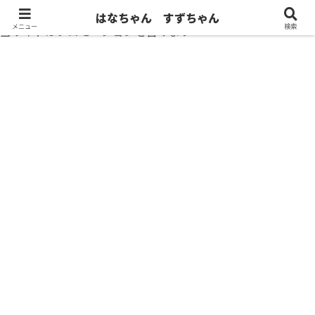
はなちゃん すずちゃん
メニュー
検索
当サイトはプロモーションを含みます