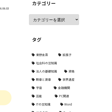
カテゴリー
6.06.03
タグ
東野圭吾
拡張子
社会科の豆知識
法人の基礎知識
資格
勲章と褒章
世界遺産
宇宙
金融機関
芸能
PC関連
ITの豆知識
Word