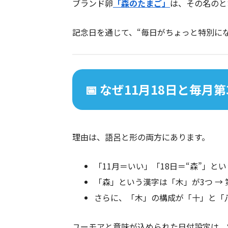
ブランド卵
「森のたまご」
は、その名のと
記念日を通じて、“毎日がちょっと特別にな
📅 なぜ11月18日と毎月
理由は、語呂と形の両方にあります。
「11月＝いい」「18日＝“森”」とい
「森」という漢字は「木」が3つ → 第
さらに、「木」の構成が「十」と「
ユーモアと意味が込められた日付設定は、