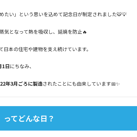
めたい」という思いを込めて記念日が制定されました🐯💡
蒸気となって熱を吸収し、延焼を防止🔥
て日本の住宅や建物を支え続けています。
月1日
にちなみ、
922年3月ごろに製造
されたことにも由来しています📅✨
日」ってどんな日？