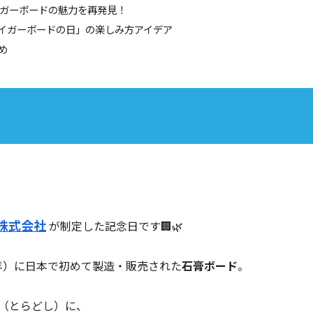
タイガーボードの魅力を再発見！
タイガーボードの日」の楽しみ方アイデア
め
株式会社
が制定した記念日です🏢🌿
1年）に日本で初めて製造・販売された
石膏ボード
。
年（とらどし）に、