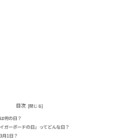
目次
今日は何の日？
「タイガーボードの日」ってどんな日？
ぜ3月1日？