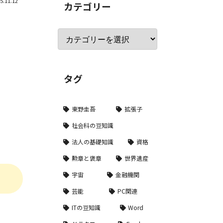
5.11.12
カテゴリー
タグ
東野圭吾
拡張子
社会科の豆知識
法人の基礎知識
資格
勲章と褒章
世界遺産
宇宙
金融機関
芸能
PC関連
ITの豆知識
Word