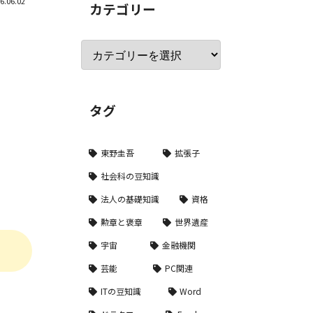
6.06.02
カテゴリー
タグ
東野圭吾
拡張子
社会科の豆知識
法人の基礎知識
資格
勲章と褒章
世界遺産
宇宙
金融機関
芸能
PC関連
ITの豆知識
Word