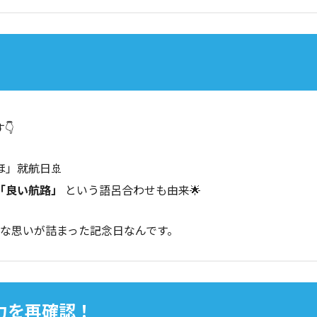
👇
」就航日🚢
「良い航路」
という語呂合わせも由来🌟
な思いが詰まった記念日なんです。
魅力を再確認！