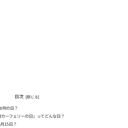
目次
日は何の日？
宮崎カーフェリーの日」ってどんな日？
4月15日？