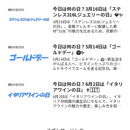
十日＝妊娠期間」に由来し、産後ケアや
家族・社会のサポートの重要性を広めま
今日は何の日？3月16日は「ステ
個別の記念日
す。
ンレス316Lジュエリーの日」💎✨
3月16日は「ステンレス316Lジュエリー
の日」。金属アレルギーに配慮した素
材“316L”の魅力を広めるため、京都の株
式会社瀧田が制定した記念日です。由
来・素材の特徴・楽しみ方を丁寧に解
説。
今日は何の日？5月14日は「ゴー
個別の記念日
ルドデー」🥝✨
5月14日は「ゴールドデー」🥝✨新生活を
がんばる人へ、ビタミンたっぷりのゴー
ルドキウイでエールを送る記念日。楽し
み方や由来も紹介！
今日は何の日？6月2日は「イタリ
個別の記念日
アワインの日」🍷🇮🇹
6月2日は「イタリアワインの日」。イタ
リア共和国の誕生日にちなんで、イタリ
アワインの魅力や歴史、楽しみ方を紹
介。赤・白・スパークリングなど豊かな
ラインナップを楽しむ記念日です。