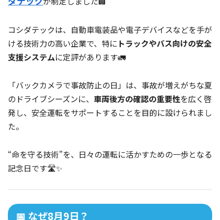
ダテック
が制定しました🏢
コシダテックは、自動車電装品や電子デバイスなどを手が
ける技術力の高い企業で、特に
トラックやバス向けの安全
支援システム
に定評があります🚛
「バックカメラで事故防止の日」は、事故が増えがちな夏
のドライブシーズンに、
車両後方の確認の重要性
を広く啓
発し、安全運転をサポートすることを目的に設けられまし
た。
“命を守る技術”を、日々の運転に活かすための一歩となる
記念日です🛣️✨
📅 なぜ8月9日？