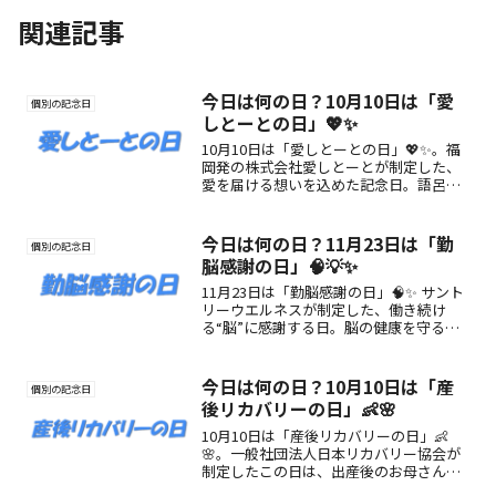
関連記事
今日は何の日？10月10日は「愛
個別の記念日
しとーとの日」💖✨
10月10日は「愛しとーとの日」💖✨。福
岡発の株式会社愛しとーとが制定した、
愛を届ける想いを込めた記念日。語呂合
わせ「141010＝愛しとーと」から誕生
し、美と健康を支えるブランドの魅力を
伝える特別な日です。
今日は何の日？11月23日は「勤
個別の記念日
脳感謝の日」🧠💡✨
11月23日は「勤脳感謝の日」🧠✨ サント
リーウエルネスが制定した、働き続け
る“脳”に感謝する日。脳の健康を守るヒ
ントや過ごし方をご紹介します🌿
今日は何の日？10月10日は「産
個別の記念日
後リカバリーの日」👶🌸
10月10日は「産後リカバリーの日」👶
🌸。一般社団法人日本リカバリー協会が
制定したこの日は、出産後のお母さんの
心身の回復を大切にする記念日。「十月