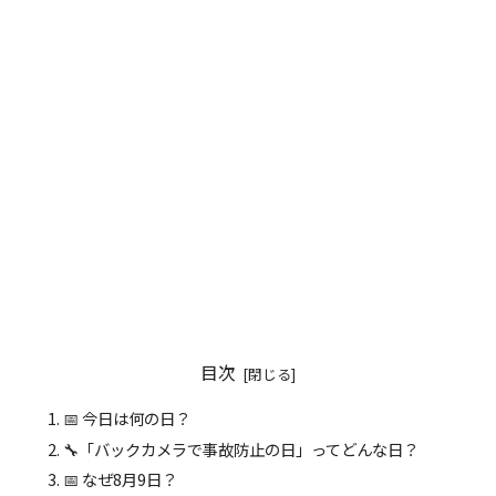
目次
📅 今日は何の日？
🔧「バックカメラで事故防止の日」ってどんな日？
📅 なぜ8月9日？