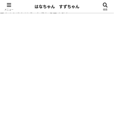
はなちゃん すずちゃん
メニュー
検索
当サイトはプロモーションを含みます