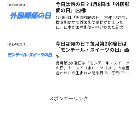
大切な日です。
今日は何の日？1月8日は「外国郵
個別の記念日
便の日」✉️🌍
1月8日は「外国郵便の日」✉️🌍 1875年、
横浜郵便局で外国郵便業務が始まった
日。日本が国際郵便を担い始めた記念日
で、“国を越えて想いを届ける文化”を感
じる日です。
今日は何の日？毎月第2水曜日は
個別の記念日
「モンテール・スイーツの日」🍰
✨
毎月第2水曜日は「モンテール・スイーツ
の日」！「スイ（水）ーツ（2）」の語呂
合わせから生まれた記念日で、毎日に“甘
いひととき”と笑顔を届けます。おやつの
時間がもっと楽しくなる日♪
スポンサーリンク