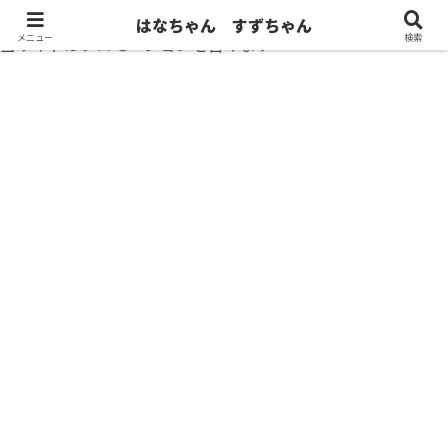
はなちゃん すずちゃん
メニュー
検索
当サイトはプロモーションを含みます