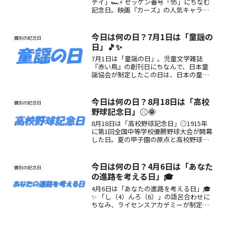
デイ」🏎️⚡ ゼッケン番号「95」にちなむ
記念日。映画『カーズ』の人気キャラク
ター・マックィーンの魅力を再発見しよ
う！
今日は何の日？7月1日は「童謡の
個別の記念日
日」🎵✨
7月1日は「童謡の日」。児童文学雑誌
『赤い鳥』の創刊日にちなんで、日本童
謡協会が制定したこの日は、日本の童謡
文化を見つめ直し、歌のやさしさと日本
語の美しさを再発見する記念日です。
今日は何の日？8月18日は「高校
個別の記念日
野球記念日」⚾🌞
8月18日は「高校野球記念日」⚾1915年
に第1回全国中等学校優勝野球大会が開幕
した日。夏の甲子園の原点と高校野球の
魅力を振り返る特別な記念日です。
今日は何の日？4月6日は「あなた
個別の記念日
の進路を考える日」🎓
4月6日は「あなたの進路を考える日」🎓
✨ 「し（4）んろ（6）」の語呂合わせに
ちなみ、ライセンスアカデミーが制定。
高校生が自分の将来に向き合い、夢や目
標への第一歩を踏み出すきっかけとなる