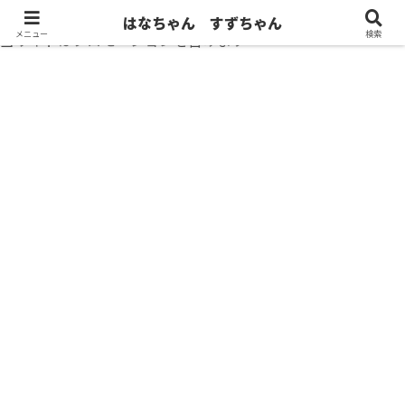
はなちゃん すずちゃん
メニュー
検索
当サイトはプロモーションを含みます