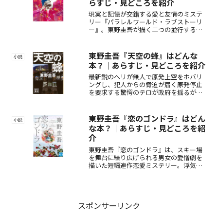
らすじ・見どころを紹介
現実と記憶が交錯する愛と友情のミステ
リー『パラレルワールド・ラブストーリ
ー』。東野圭吾が描く二つの並行する世
界で、主人公が辿る真実とは？親友の恋
人、そして自分の恋人—どちらが現実な
のか。衝撃の展開と緻密なプロットが織
東野圭吾『天空の蜂』はどんな
小説
りなす、読者を魅了する傑作長編小説。
本？｜あらすじ・見どころを紹介
最新鋭のヘリが無人で原発上空をホバリ
ングし、犯人からの脅迫が届く――原発停止
を要求する驚愕のテロが政府を揺るが
す。東野圭吾が放つ、極限の緊張感と圧
倒的なスリルが詰まったクライシスサス
ペンス『天空の蜂』。
東野圭吾『恋のゴンドラ』はどん
小説
な本？｜あらすじ・見どころを紹
介
東野圭吾『恋のゴンドラ』は、スキー場
を舞台に繰り広げられる男女の愛憎劇を
描いた短編連作恋愛ミステリー。浮気、
プロポーズ、家族の絆など、多彩なエピ
ソードが絡み合うスリリングな展開が見
どころです。
スポンサーリンク