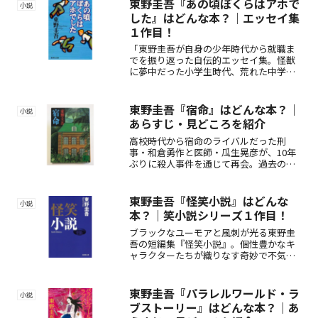
東野圭吾『あの頃ぼくらはアホで
小説
した』はどんな本？｜エッセイ集
１作目！
「東野圭吾が自身の少年時代から就職ま
でを振り返った自伝的エッセイ集。怪獣
に夢中だった小学生時代、荒れた中学で
の学級委員生活、熱血高校時代や体育会
系大学生活を軽妙に描く。笑いと懐かし
さが詰まった青春記録。」
東野圭吾『宿命』はどんな本？｜
小説
あらすじ・見どころを紹介
高校時代から宿命のライバルだった刑
事・和倉勇作と医師・瓜生晃彦が、10年
ぶりに殺人事件を通じて再会。過去の秘
密と一族に隠された真実が次第に明らか
になる中、二人の「宿命」が交錯する。
事件の謎と人間ドラマが織り成す東野圭
東野圭吾『怪笑小説』はどんな
小説
吾の名作ミステリー。
本？｜笑小説シリーズ１作目！
ブラックなユーモアと風刺が光る東野圭
吾の短編集『怪笑小説』。個性豊かなキ
ャラクターたちが織りなす奇妙で不気味
な物語の数々が、笑いと驚きを届けま
す。現代社会の裏側を軽妙に描いた、笑
ってゾクッとする全9編の傑作短編を収
東野圭吾『パラレルワールド・ラ
小説
録。読めばきっとクセになる異色のエン
ブストーリー』はどんな本？｜あ
ターテインメント！