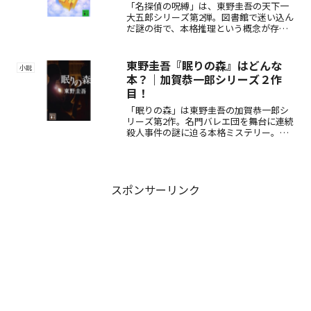
「名探偵の呪縛」は、東野圭吾の天下一
大五郎シリーズ第2弾。図書館で迷い込ん
だ謎の街で、本格推理という概念が存在
しない世界に直面した「私」が、名探偵
として難事件に挑む。密室殺人や巧妙な
トリックが絡む怪事件の背後に隠され
東野圭吾『眠りの森』はどんな
小説
た“呪縛”とは？ユーモアと緊迫感が交錯
本？｜加賀恭一郎シリーズ２作
する、長編本格ミステリーの傑作。
目！
「眠りの森」は東野圭吾の加賀恭一郎シ
リーズ第2作。名門バレエ団を舞台に連続
殺人事件の謎に迫る本格ミステリー。華
やかな舞台裏に隠された悲しい真実と巧
妙なトリックが魅力の傑作推理小説。
スポンサーリンク