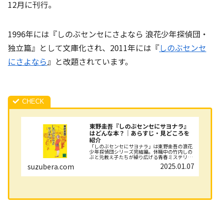
12月に刊行。
1996年には『しのぶセンセにさよなら 浪花少年探偵団・
独立篇』として文庫化され、2011年には『
しのぶセンセ
にさよなら
』と改題されています。
東野圭吾『しのぶセンセにサヨナラ』
はどんな本？｜あらすじ・見どころを
紹介
「しのぶセンセにサヨナラ」は東野圭吾の浪花
少年探偵団シリーズ完結編。休職中の竹内しの
ぶと元教え子たちが繰り広げる青春ミステリ
ー。心温まる物語と驚きの真相が描かれた感動
2025.01.07
suzubera.com
の一冊。