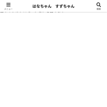
はなちゃん すずちゃん
メニュー
検索
当サイトはプロモーションを含みます