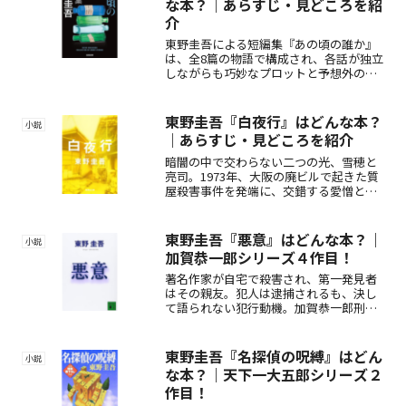
な本？｜あらすじ・見どころを紹
介
東野圭吾による短編集『あの頃の誰か』
は、全8篇の物語で構成され、各話が独立
しながらも巧妙なプロットと予想外の結
末が魅力。代表作『秘密』の原型となっ
た「さよなら『お父さん』」など注目の
作品を収録。
東野圭吾『白夜行』はどんな本？
小説
｜あらすじ・見どころを紹介
暗闇の中で交わらない二つの光、雪穂と
亮司。1973年、大阪の廃ビルで起きた質
屋殺害事件を発端に、交錯する愛憎と犯
罪。表向き無関係な二人の背後に潜む“白
夜”のような冷たく切ない共生関係とは――東
野圭吾が描く壮大なミステリー長編『白
東野圭吾『悪意』はどんな本？｜
小説
夜行』。
加賀恭一郎シリーズ４作目！
著名作家が自宅で殺害され、第一発見者
はその親友。犯人は逮捕されるも、決し
て語られない犯行動機。加賀恭一郎刑事
が迫る「悪意」の正体とは？心理戦と衝
撃の結末が光る、東野圭吾の傑作ミステ
リー。
東野圭吾『名探偵の呪縛』はどん
小説
な本？｜天下一大五郎シリーズ２
作目！