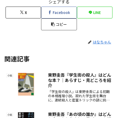
シェアする
X
Facebook
LINE
コピー
はなちゃん
関連記事
東野圭吾『学生街の殺人』はどん
小説
な本？｜あらすじ・見どころを紹
介
「学生街の殺人」は東野圭吾による初期
の本格推理小説。寂れた学生街を舞台
に、連続殺人と密室トリックの謎に挑む
スリリングな物語。人間心理の闇と意外
な真相が明かされる、東野作品の隠れた
名作。
東野圭吾『あの頃の誰か』はどん
小説