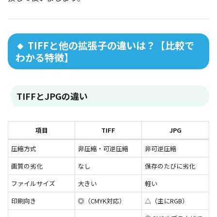
🔸 TIFFと他の拡張子の違いは？【比較で
わかる特徴】
TIFFとJPGの違い
項目
TIFF
JPG
圧縮方式
非圧縮・可逆圧縮
非可逆圧縮
画質の劣化
なし
保存のたびに劣化
ファイルサイズ
大きい
軽い
印刷向き
◎（CMYK対応）
△（主にRGB）