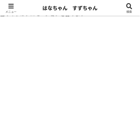
はなちゃん すずちゃん
メニュー
検索
当サイトはプロモーションを含みます