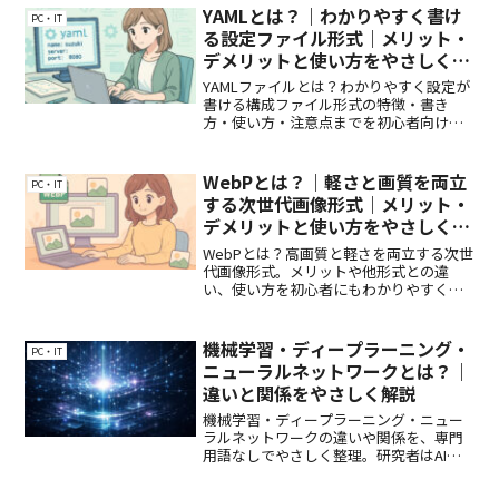
YAMLとは？｜わかりやすく書け
PC・IT
る設定ファイル形式｜メリット・
デメリットと使い方をやさしく解
説
YAMLファイルとは？わかりやすく設定が
書ける構成ファイル形式の特徴・書き
方・使い方・注意点までを初心者向けに
やさしく解説！
WebPとは？｜軽さと画質を両立
PC・IT
する次世代画像形式｜メリット・
デメリットと使い方をやさしく解
説
WebPとは？高画質と軽さを両立する次世
代画像形式。メリットや他形式との違
い、使い方を初心者にもわかりやすく解
説します。
機械学習・ディープラーニング・
PC・IT
ニューラルネットワークとは？｜
違いと関係をやさしく解説
機械学習・ディープラーニング・ニュー
ラルネットワークの違いや関係を、専門
用語なしでやさしく整理。研究者はAIを
どう使っているのかも含め、全体像が一
気に分かります。