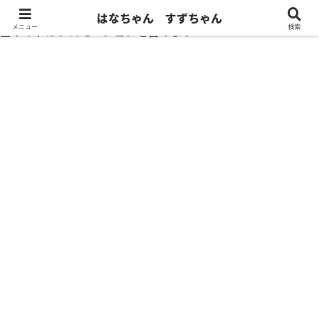
はなちゃん すずちゃん
メニュー
検索
当サイトはプロモーションを含みます