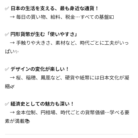
✅
日本の生活を支える、最も身近な通貨！
→ 毎日の買い物、給料、税金…すべての基盤💴
✅
円形貨幣が生む「使いやすさ」
→ 手触りや大きさ、素材など、時代ごとに工夫がいっ
ぱい✨
✅
デザインの変化が楽しい！
→ 桜、稲穂、鳳凰など、硬貨や紙幣には日本文化が凝
縮🌿
✅
経済史としての魅力も深い！
→ 金本位制、円相場、時代ごとの貨幣価値…学べる要
素が満載📚