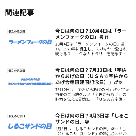
関連記事
今日は何の日？10月4日は「ラー
個別の記念日
メンフォークの日」🍜🍴
10月4日は「ラーメンフォークの日」🍜
🍴。1978年に誕生し、スガキヤで愛され
続けるユニークなカトラリーを記念する
日。由来や魅力、楽しみ方をご紹介！
今日は何の日？7月12日は「宇佐
個別の記念日
からあげの日（ＵＳＡ☆宇佐から
あげ合衆国建国記念日）」🍗✨
7月12日は「宇佐からあげの日」🍗✨ 宇佐
市発のご当地グルメ「宇佐からあげ」の
魅力を伝える記念日。「ＵＳＡ☆宇佐か
らあげ合衆国」の建国を記念し、全国に
その味と誇りを届けます。
今日は何の日？4月3日は「しるこ
個別の記念日
サンドの日」🍪
4月3日は「しるこサンドの日」🍪✨「し
（4）るこサ（3）ンド」の語呂合わせが