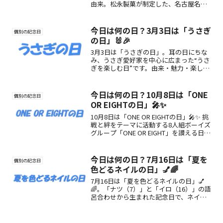
由来。松永製菓が制定した、名古屋名物
「しるこサンド」の魅力と感謝を伝える
記念日。和洋折衷の味わいが世代を超え
て人気です😊
今日は何の日？3月3日は「うさぎ
個別の記念日
の日」🐰🎉
3月3日は「うさぎの日」。耳の日にちな
み、うさぎ愛好家を中心に広まった“うさ
ぎを楽しむ日”です。由来・魅力・楽しみ
方をわかりやすく紹介します。
今日は何の日？10月8日は「ONE
個別の記念日
OR EIGHTの日」🎤✨
10月8日は「ONE OR EIGHTの日」🎤✨ 挑
戦と絆をテーマに活動する8人組ボーイズ
グループ「ONE OR EIGHT」を讃える日。
ファンと共に音楽・夢・情熱を共有する
特別な記念日です。
今日は何の日？7月16日は「夏を
個別の記念日
色どるネイルの日」💅🌈
7月16日は「夏を色どるネイルの日」💅
🌈。「ナツ（7）」と「イロ（16）」の語
呂合わせから生まれた記念日で、ネイル
の見た目だけでなく心を彩る魅力を再発
見。指先から夏をもっと楽しもう♪