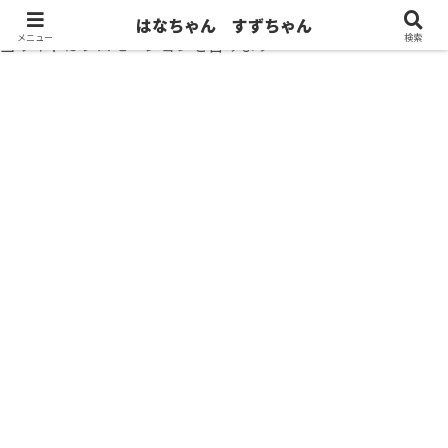
はなちゃん すずちゃん
メニュー
検索
当サイトはプロモーションを含みます