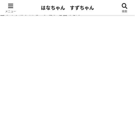
はなちゃん すずちゃん
メニュー
検索
当サイトはプロモーションを含みます