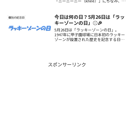
「ニーニーニー（knee）」にちなみ、ひ
ざの健康を考える日。運動・食事・ケア
で“動ける喜び”を支えましょう🌿
今日は何の日？5月26日は「ラッ
個別の記念日
キーゾーンの日」⚾🎉
5月26日は「ラッキーゾーンの日」。
1947年に甲子園球場に日本初のラッキー
ゾーンが設置された歴史を記念する日。
野球の魅力や球場の進化を振り返るきっ
かけとなる記念日です。
スポンサーリンク