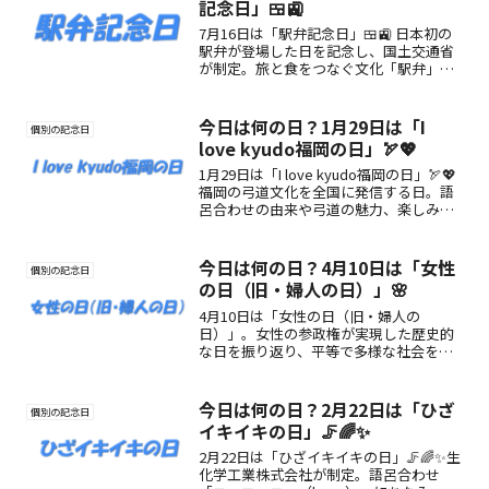
記念日」🍱🚉
7月16日は「駅弁記念日」🍱🚉 日本初の
駅弁が登場した日を記念し、国土交通省
が制定。旅と食をつなぐ文化「駅弁」の
魅力を再発見する特別な一日。
今日は何の日？1月29日は「I
個別の記念日
love kyudo福岡の日」🏹💖
1月29日は「I love kyudo福岡の日」🏹💖
福岡の弓道文化を全国に発信する日。語
呂合わせの由来や弓道の魅力、楽しみ方
を紹介します。
今日は何の日？4月10日は「女性
個別の記念日
の日（旧・婦人の日）」🌸
4月10日は「女性の日（旧・婦人の
日）」。女性の参政権が実現した歴史的
な日を振り返り、平等で多様な社会を考
える記念日です。
今日は何の日？2月22日は「ひざ
個別の記念日
イキイキの日」🦵🌈✨
2月22日は「ひざイキイキの日」🦵🌈✨生
化学工業株式会社が制定。語呂合わせ