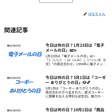
はなちゃん
関連記事
今日は何の日？1月23日は「電子
個別の記念日
メールの日」📧✨
1月23日は「電子メールの日」📧✨
「1（いい）・23（ふみ）」＝“いい文（E
文）”の語呂合わせ。1994年に電子メッセ
ージング協議会が制定。Eメール文化の原
点を振り返り、心のこもった“いい文”を
届けよう💌
今日は何の日？5月1日は「コーギ
個別の記念日
ー ありがとうの日」🐶💕
5月1日は「コーギー ありがとうの日」。
語呂合わせから生まれた、愛犬コーギー
に感謝を伝える特別な記念日。魅力や楽
しみ方を紹介します。
今日は何の日？10月1日は「商品
個別の記念日