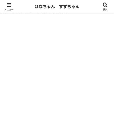
はなちゃん すずちゃん
メニュー
検索
当サイトはプロモーションを含みます