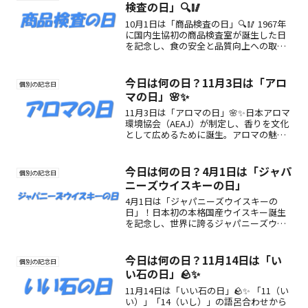
検査の日」🔍🥢
10月1日は「商品検査の日」🔍🥢 1967年
に国内生協初の商品検査室が誕生した日
を記念し、食の安全と品質向上への取り
組みを広める日です。
今日は何の日？11月3日は「アロ
個別の記念日
マの日」🌸✨
11月3日は「アロマの日」🌸✨日本アロマ
環境協会（AEAJ）が制定し、香りを文化
として広めるために誕生。アロマの魅力
や楽しみ方を紹介し、心と体を癒す記念
日です。
今日は何の日？4月1日は「ジャパ
個別の記念日
ニーズウイスキーの日」
4月1日は「ジャパニーズウイスキーの
日」！日本初の本格国産ウイスキー誕生
を記念し、世界に誇るジャパニーズウイ
スキーの魅力と歴史を味わう特別な一日
です🍀
今日は何の日？11月14日は「い
個別の記念日
い石の日」🪨✨
11月14日は「いい石の日」🪨✨ 「11（い
い）」「14（いし）」の語呂合わせから