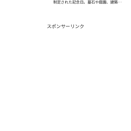
制定された記念日。墓石や庭園、建築に
息づく石の魅力や職人技を再発見し、ご
先祖を敬う心を育む一日をご紹介しま
す。
スポンサーリンク