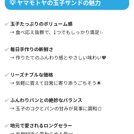
💡 ヤマモトヤの玉子サンドの魅力
✅
玉子たっぷりのボリューム感
→ 食べ応え抜群で、1つでもしっかり満足✨
✅
毎日手作りの新鮮さ
→ 作りたてのふんわり感とやさしい味わい💖
✅
リーズナブルな価格
→ 気軽に買えて日常に寄り添うごちそう🌟
✅
ふんわりパンとの絶妙なバランス
→ 玉子のコクとパンの甘みが見事に調和🍞
✅
地元で愛されるロングセラー
→ 半世紀近く変わらぬ人気📜