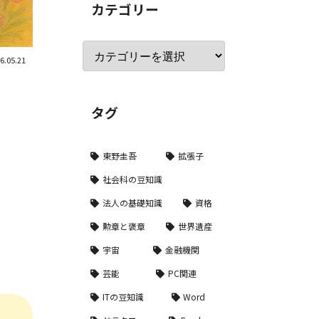
カテゴリー
6.05.21
タグ
東野圭吾
拡張子
社会科の豆知識
法人の基礎知識
資格
勲章と褒章
世界遺産
宇宙
金融機関
芸能
PC関連
ITの豆知識
Word