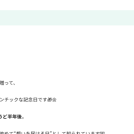
贈って、
チックな記念日です🎁🌼
うど半年後
。
めて“想いを届ける日”として知られています💌