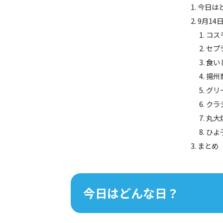
今日は
9月14
コスモ
セプ
食いし
揚州
グリー
クラ
丸大
ひよ
まとめ
今日はどんな日？