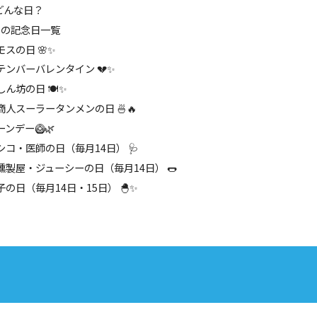
どんな日？
日の記念日一覧
スの日 🌸✨
テンバーバレンタイン 💔✨
ん坊の日 🍽️✨
商人スーラータンメンの日 🍜🔥
ンデー🥝🌿
シコ・医師の日（毎月14日） 🩺
燻製屋・ジューシーの日（毎月14日） 🌭
子の日（毎月14日・15日） 🐣✨