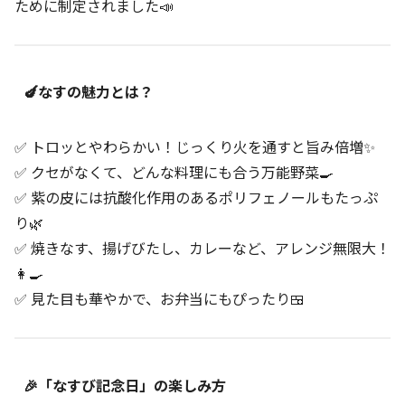
ために制定されました📣
🍆なすの魅力とは？
✅ トロッとやわらかい！じっくり火を通すと旨み倍増✨
✅ クセがなくて、どんな料理にも合う万能野菜🍳
✅ 紫の皮には抗酸化作用のあるポリフェノールもたっぷ
り🌿
✅ 焼きなす、揚げびたし、カレーなど、アレンジ無限大！
👩‍🍳
✅ 見た目も華やかで、お弁当にもぴったり🍱
🎉「なすび記念日」の楽しみ方