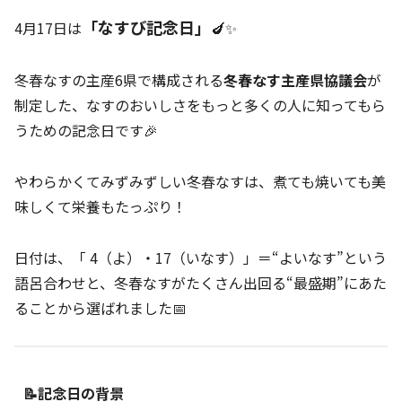
「なすび記念日」
4月17日は
🍆✨
冬春なすの主産6県で構成される
冬春なす主産県協議会
が
制定した、なすのおいしさをもっと多くの人に知ってもら
うための記念日です🎉
やわらかくてみずみずしい冬春なすは、煮ても焼いても美
味しくて栄養もたっぷり！
日付は、「 4（よ）・17（いなす）」＝“よいなす”という
語呂合わせと、冬春なすがたくさん出回る“最盛期”にあた
ることから選ばれました📅
📝記念日の背景