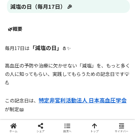
減塩の日（毎月17日） 🎉
🌿概要
「減塩の日」
毎月17日は
🧂✨
高血圧の予防や治療に欠かせない「減塩」を、もっと多く
の人に知ってもらい、実践してもらうための記念日です💡
💪
特定非営利活動法人 日本高血圧学会
この記念日は、
が制定📖
健康寿命を延ばすためにも大切な「塩との付き合い方」を
ホーム
シェア
目次へ
トップ
サイドバー
見直す、毎月の“ちょっと健康を意識する日”として提案さ