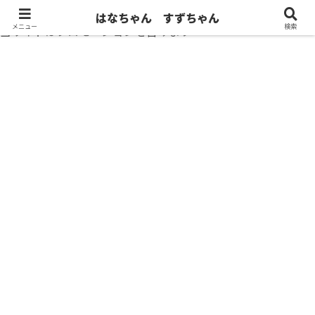
はなちゃん すずちゃん
メニュー
検索
当サイトはプロモーションを含みます