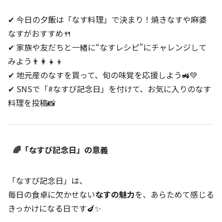
✔ 今日の夕飯は「なす料理」で決まり！焼きなすや麻婆
なすがおすすめ🍴
✔ 家族や友だちと一緒に“なすレシピ”にチャレンジして
みよう👨‍👩‍👧‍👦
✔ 地元産のなすを買って、旬の味覚を応援しよう🚜💚
✔ SNSで「#なすび記念日」を付けて、お気に入りのなす
料理を投稿📸
🌈「なすび記念日」の意義
「なすび記念日」は、
毎日の食卓に欠かせない
なすの魅力
を、あらためて感じる
きっかけになる日です🍆✨