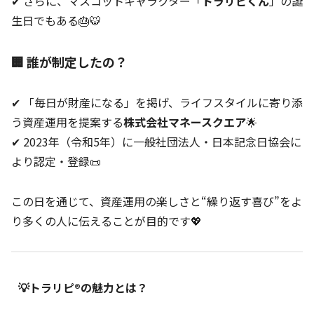
✔ さらに、マスコットキャラクター「
トラリピくん
」の誕
生日でもある🎂🐯
🏢 誰が制定したの？
✔ 「毎日が財産になる」を掲げ、ライフスタイルに寄り添
う資産運用を提案する
株式会社マネースクエア
🌟
✔ 2023年（令和5年）に一般社団法人・日本記念日協会に
より認定・登録📜
この日を通じて、資産運用の楽しさと“繰り返す喜び”をよ
り多くの人に伝えることが目的です💖
💡トラリピ®の魅力とは？