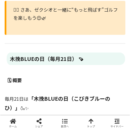
🏌️‍♀️ さあ、ゼクシオと一緒に“もっと飛ばす”ゴルフ
を楽しもう😊🌿
木挽BLUEの日（毎月21日） 🍠
🗓️ 概要
「木挽BLUEの日（こびきブルーの
毎月21日は
ひ）」
🍶✨
雲海酒造株
この記念日は、宮崎県宮崎市に本社を構える
ホーム
シェア
目次へ
トップ
サイドバー