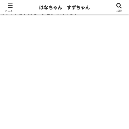
はなちゃん すずちゃん
メニュー
検索
当サイトはプロモーションを含みます