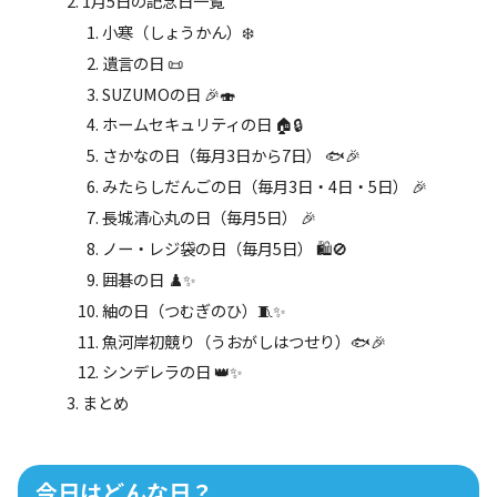
1月5日の記念日一覧
小寒（しょうかん）❄️
遺言の日 📜
SUZUMOの日 🎉🍣
ホームセキュリティの日 🏠🔒
さかなの日（毎月3日から7日） 🐟🎉
みたらしだんごの日（毎月3日・4日・5日） 🎉
長城清心丸の日（毎月5日） 🎉
ノー・レジ袋の日（毎月5日） 🛍️🚫
囲碁の日 ♟️✨
紬の日（つむぎのひ）🧵✨
魚河岸初競り（うおがしはつせり）🐟🎉
シンデレラの日 👑✨
まとめ
今日はどんな日？