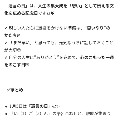
「遺言の日」は、
人生の集大成を「想い」として伝える文
化を広める記念日
です📜💖
✔ 親しい人たちに迷惑をかけない準備は、
“思いやり”の
かたち
🌼
✔ 「まだ早い」と思っても、元気なうちに話しておくこと
が大切😊
✔ 自分の人生に“ありがとう”を込めて、
心のこもった一通
をのこす日
💌
✅まとめ
🔸 1月5日は「
遺言の日
」📜✨
🔸 「い（1）ご（5）ん」の語呂合わせと、親族が集まり