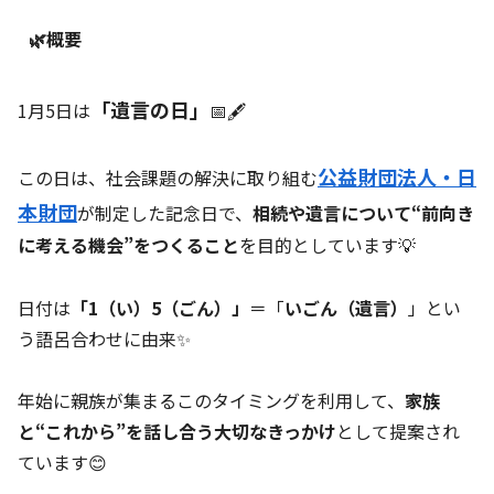
🌿概要
「遺言の日」
1月5日は
📅🖋
公益財団法人・日
この日は、社会課題の解決に取り組む
本財団
が制定した記念日で、
相続や遺言について“前向き
に考える機会”をつくること
を目的としています💡
日付は
「1（い）5（ごん）」
＝「
いごん（遺言）
」とい
う語呂合わせに由来✨
年始に親族が集まるこのタイミングを利用して、
家族
と“これから”を話し合う大切なきっかけ
として提案され
ています😊