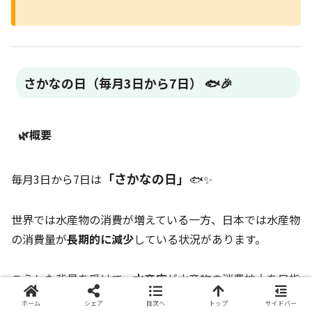
さかなの日（毎月3日から7日） 🐟🎉
🌿概要
「さかなの日」
毎月3日から7日は
🐟✨
世界では水産物の消費が増えている一方、日本では水産物
の消費量が
長期的に減少
している状況があります。
こうした背景を受けて、
水産庁
が水産物の消費拡大を目指
す官民の取り組みを進めるため、
ホーム
シェア
目次へ
トップ
サイドバー