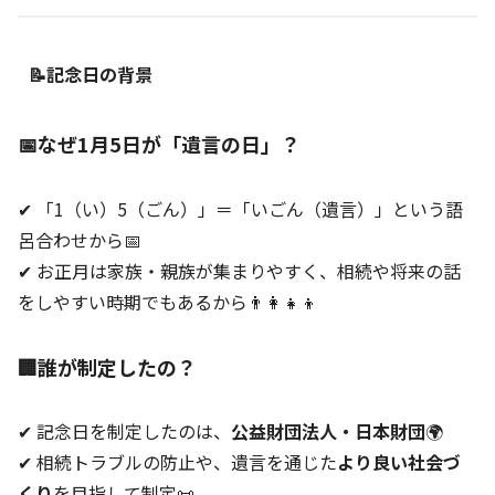
📝記念日の背景
📅なぜ1月5日が「遺言の日」？
✔ 「1（い）5（ごん）」＝「いごん（遺言）」という語
呂合わせから📅
✔ お正月は家族・親族が集まりやすく、相続や将来の話
をしやすい時期でもあるから👨‍👩‍👧‍👦
🏢誰が制定したの？
✔ 記念日を制定したのは、
公益財団法人・日本財団
🌍
✔ 相続トラブルの防止や、遺言を通じた
より良い社会づ
くり
を目指して制定📜