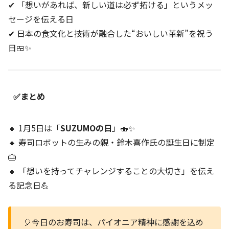
✔ 「想いがあれば、新しい道は必ず拓ける」というメッ
セージを伝える日
✔ 日本の食文化と技術が融合した“おいしい革新”を祝う
日🍱✨
✅まとめ
🔸 1月5日は「
SUZUMOの日
」🍣✨
🔸 寿司ロボットの生みの親・鈴木喜作氏の誕生日に制定
🎂
🔸 「想いを持ってチャレンジすることの大切さ」を伝え
る記念日💪
🎈今日のお寿司は、パイオニア精神に感謝を込め