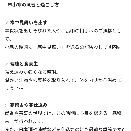
🌸小寒の風習と過ごし方
✅
寒中見舞いを出す
年賀状を出しそびれた人や、喪中の相手へのご挨拶とし
て、
小寒の時期に「寒中見舞い」を送るのが習わしです💌❄️
✅
健康と食養生
冷え込みが強くなる時期。
温かい汁物や根菜類を取り入れて、体を内側から温めまし
ょう🍲🥕
✅
寒稽古や寒仕込み
武道や芸事の世界では、この時期に心身を鍛える「寒稽
古」が行われます。
また、日本酒や味噌などを仕込むのにも最適な季節です🍶