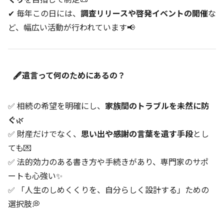
✔ 毎年この日には、
調査リリースや啓発イベントの開催
な
ど、幅広い活動が行われています📢
🖋遺言って何のためにあるの？
✅ 相続の希望を明確にし、
家族間のトラブルを未然に防
ぐ
🌿
✅ 財産だけでなく、
思い出や感謝の言葉を遺す手段
とし
ても💌
✅ 法的効力のある書き方や手続きがあり、専門家のサポ
ートも心強い✨
✅ 「人生のしめくくりを、自分らしく設計する」ための
選択肢💭