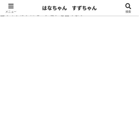
はなちゃん すずちゃん
メニュー
検索
当サイトはプロモーションを含みます