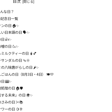
目次
どんな日？
の記念日一覧
ンの日 🏠✨
い日本語の日 🗣️✨
日 🎣✨
噌の日 🍶✨
ミルクティーの日 🧋💕
サンダルの日 🩴🌞
の八味唐がらしの日 🌶️✨
ごはんの日（8月3日・4日） 🍽️💛
日 🎰✨
処理の日 🏠🛡️
する未来」の日 🌍✨
さみの日 ✂️📚
ワーの日 🍋🥂