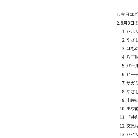
今日は
8月3日
バルサ
やさし
はもの
八丁味
パール
ビーチ
サガミ
やさし
山佐の
ホウ酸
「共創
文具は
ハイサ