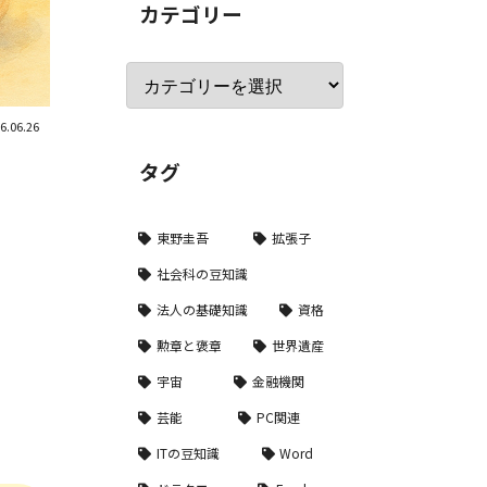
カテゴリー
6.06.26
タグ
東野圭吾
拡張子
社会科の豆知識
法人の基礎知識
資格
勲章と褒章
世界遺産
宇宙
金融機関
芸能
PC関連
ITの豆知識
Word