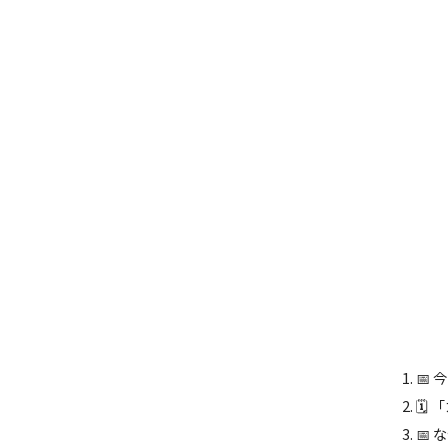
📅
🗓
📅 