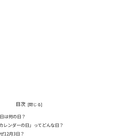
目次
 今日は何の日？
️ 「カレンダーの日」ってどんな日？
なぜ12月3日？