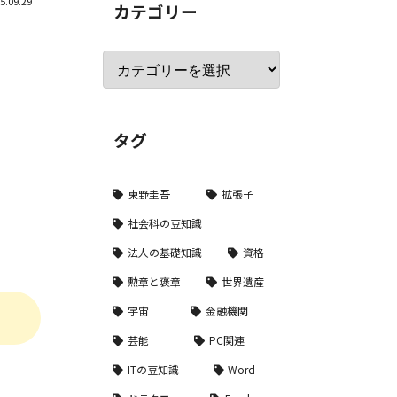
5.09.29
カテゴリー
タグ
東野圭吾
拡張子
社会科の豆知識
法人の基礎知識
資格
勲章と褒章
世界遺産
宇宙
金融機関
芸能
PC関連
ITの豆知識
Word