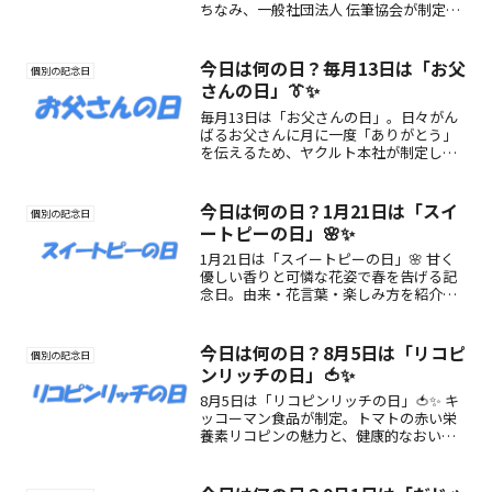
ちなみ、一般社団法人 伝筆協会が制定。
筆ペンで“想いを伝える”温かな文字文化
を紹介します💌
今日は何の日？毎月13日は「お父
個別の記念日
さんの日」👔✨
毎月13日は「お父さんの日」。日々がん
ばるお父さんに月に一度「ありがとう」
を伝えるため、ヤクルト本社が制定した
記念日です。
今日は何の日？1月21日は「スイ
個別の記念日
ートピーの日」🌸✨
1月21日は「スイートピーの日」🌸 甘く
優しい香りと可憐な花姿で春を告げる記
念日。由来・花言葉・楽しみ方を紹介し
ます💐✨
今日は何の日？8月5日は「リコピ
個別の記念日
ンリッチの日」🍅✨
8月5日は「リコピンリッチの日」🍅✨ キ
ッコーマン食品が制定。トマトの赤い栄
養素リコピンの魅力と、健康的なおいし
い食習慣を広めるための記念日。