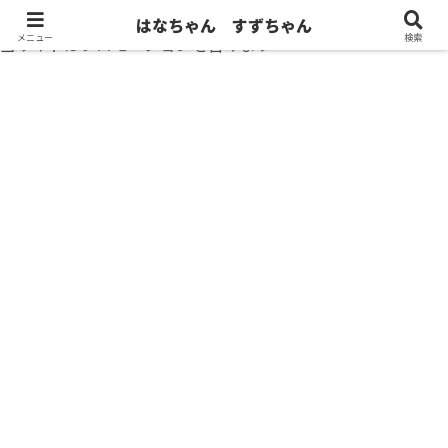
はなちゃん すずちゃん
メニュー
検索
当サイトはプロモーションを含みます