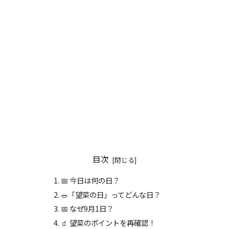
目次
📅 今日は何の日？
🥗「望菜の日」ってどんな日？
📅 なぜ9月1日？
🧃 望菜のポイントを再確認！