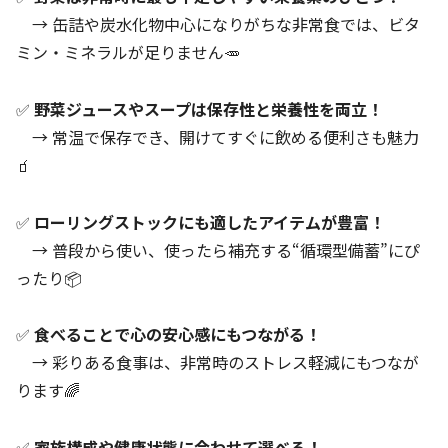
→ 缶詰や炭水化物中心になりがちな非常食では、ビタ
ミン・ミネラルが足りません🥕
✅
野菜ジュースやスープは保存性と栄養性を両立！
→ 常温で保存でき、開けてすぐに飲める便利さも魅力
🧃
✅
ローリングストックにも適したアイテムが豊富！
→ 普段から使い、使ったら補充する“循環型備蓄”にぴ
ったり📦
✅
食べることで心の安心感にもつながる！
→ 彩りある食事は、非常時のストレス軽減にもつなが
ります🌈
✅
家族構成や健康状態に合わせて選べる！