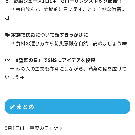
🧃
“野菜ジュース1日1本”でローリングストック開始！
→ 毎日飲んで、定期的に買い足すことで自然な備蓄に
📆
🗣️
家族で防災について話すきっかけに
→ 食材の選び方から防災意識を自然に高めましょう🍽️
📸
「#望菜の日」でSNSにアイデアを投稿
→ 他の人の工夫も参考にしながら、備蓄の幅を広げて
いこう📲
✅ まとめ
9月1日は「望菜の日」🥦✨。