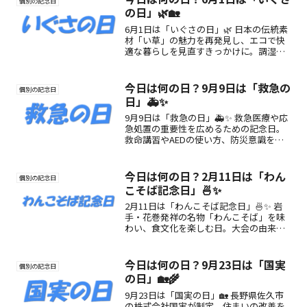
個別の記念日
の日」🌿🏡
6月1日は「いぐさの日」🌿 日本の伝統素
材「い草」の魅力を再発見し、エコで快
適な暮らしを見直すきっかけに。調湿・
消臭効果で夏を快適に！
今日は何の日？9月9日は「救急の
個別の記念日
日」🚑✨
9月9日は「救急の日」🚑✨ 救急医療や応
急処置の重要性を広めるための記念日。
救命講習やAEDの使い方、防災意識を高
める情報をわかりやすく紹介します。
今日は何の日？2月11日は「わん
個別の記念日
こそば記念日」🍜✨
2月11日は「わんこそば記念日」🍜✨ 岩
手・花巻発祥の名物「わんこそば」を味
わい、食文化を楽しむ日。大会の由来や
魅力、過ごし方を紹介🥢
今日は何の日？9月23日は「国実
個別の記念日
の日」🏡🌾
9月23日は「国実の日」🏡 長野県佐久市
の株式会社国実が制定。住まいの改善を