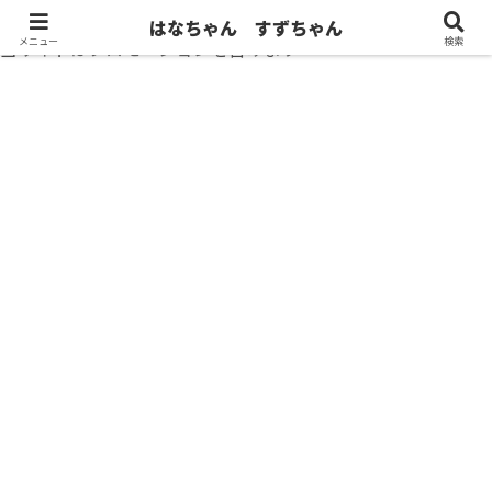
はなちゃん すずちゃん
メニュー
検索
当サイトはプロモーションを含みます