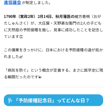
進協議会
が制定しました。
1790年（寛政2年）2月14日、秋月藩医の
緒方春朔（おが
たしゅんさく）が、大庄屋・天野甚左衛門の2人の子ども
に天然痘の予防接種を施し、見事に成功したことを記念し
ています👏
この偉業をきっかけに、日本における予防接種の道が拓か
れました🌿
「病気を防ぐ」という概念が定着する、まさに医学史に残
る瞬間だったのです💫
🩺 「予防接種記念日」ってどんな日？