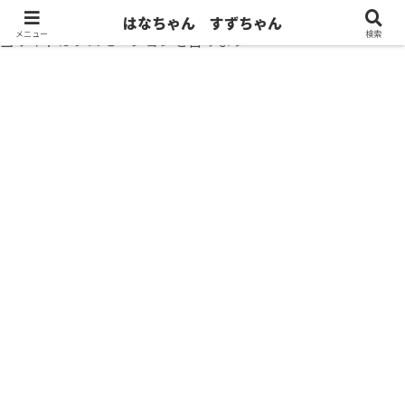
はなちゃん すずちゃん
メニュー
検索
当サイトはプロモーションを含みます