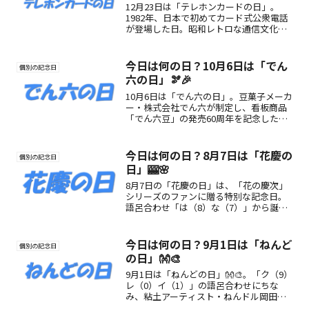
12月23日は「テレホンカードの日」。
1982年、日本で初めてカード式公衆電話
が登場した日。昭和レトロな通信文化を
振り返り、楽しみ方や魅力を紹介します
☎️✨
今日は何の日？10月6日は「でん
個別の記念日
六の日」🫘🎉
10月6日は「でん六の日」。豆菓子メーカ
ー・株式会社でん六が制定し、看板商品
「でん六豆」の発売60周年を記念した
日。おやつやおつまみとして親しまれる
豆菓子の魅力を再発見する日です。
今日は何の日？8月7日は「花慶の
個別の記念日
日」🎰🌸
8月7日の「花慶の日」は、「花の慶次」
シリーズのファンに贈る特別な記念日。
語呂合わせ「は（8）な（7）」から誕生
し、パチンコと原作の魅力を再確認する
日です。
今日は何の日？9月1日は「ねんど
個別の記念日
の日」👐🎨
9月1日は「ねんどの日」👐🎨。「ク（9）
レ（0）イ（1）」の語呂合わせにちな
み、粘土アーティスト・ねんドル岡田ひ
とみさんが制定。創作の楽しさと想像力