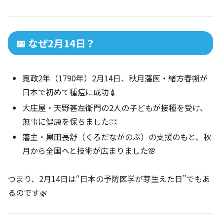
📅 なぜ2月14日？
寛政2年（1790年）2月14日、秋月藩医・緒方春朔が
日本で初めて種痘に成功💉
大庄屋・天野甚左衛門の2人の子どもが接種を受け、
無事に健康を保ちました👏
藩主・黒田長舒（くろだながのぶ）の支援のもと、秋
月から全国へと技術が広まりました🌸
つまり、2月14日は“日本の予防医学が芽生えた日”でもあ
るのです🌿