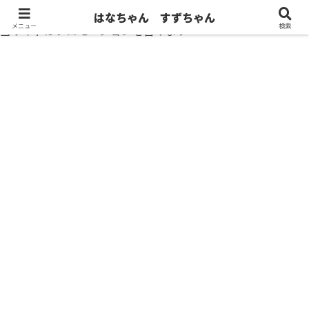
はなちゃん すずちゃん
メニュー
検索
当サイトはプロモーションを含みます