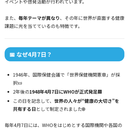
イベントや啓発活動が行われています。
また、
毎年テーマが異なり
、その年に世界が直面する健康
課題に光を当てているのも特徴です。
📅 なぜ4月7日？
1946年、国際保健会議で「世界保健機関憲章」が採
択📜
2年後の
1948年4月7日にWHOが正式発足
🏢
この日を記念して、
世界の人々が“健康の大切さ”を
共有する日
として制定されました🌐
毎年4月7日には、WHOをはじめとする国際機関や各国の