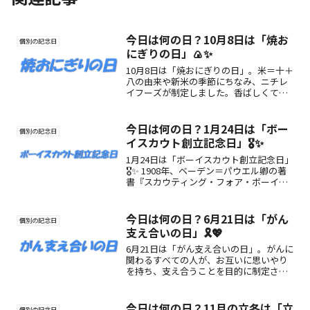
今日は何の日？10月8日は「焼お
個別の記念日
にぎりの日」🍙✨
10月8日は「焼おにぎりの日」。米＝十＋
八の由来や新米の季節にちなみ、ニチレ
イフーズが制定しました。香ばしくて手
軽に楽しめる焼おにぎりの魅力や過ごし
方をご紹介します。
今日は何の日？1月24日は「ボー
個別の記念日
イスカウト創立記念日」🎖️✨
1月24日は「ボーイスカウト創立記念日」
🎖️✨ 1908年、ベーデン＝パウエル卿の著
書『スカウティング・フォア・ボーイ
ズ』出版をきっかけに世界的に広まった
スカウト運動を記念する日。自然・友
情・奉仕の心を育む日です🌿
今日は何の日？6月21日は「がん
個別の記念日
支え合いの日」🎗️💖
6月21日は「がん支え合いの日」。がんに
関わるすべての人が、お互いに思いやり
を持ち、支え合うことを目的に制定され
た記念日です。夏至の光に込められた希
望の意味や過ごし方のアイデアを紹介し
ます。
今日は何の日？11月の立冬は「立
個別の記念日