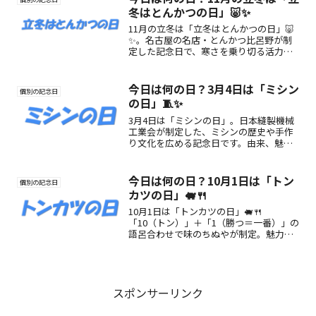
冬はとんかつの日」🐷✨
11月の立冬は「立冬はとんかつの日」🐷
✨。名古屋の名店・とんかつ比呂野が制
定した記念日で、寒さを乗り切る活力を
とんかつでチャージ！由来や楽しみ方を
ご紹介します。
今日は何の日？3月4日は「ミシン
個別の記念日
の日」🧵✨
3月4日は「ミシンの日」。日本縫製機械
工業会が制定した、ミシンの歴史や手作
り文化を広める記念日です。由来、魅
力、楽しみ方をわかりやすく紹介しま
す。
今日は何の日？10月1日は「トン
個別の記念日
カツの日」🐖🍴
10月1日は「トンカツの日」🐖🍴
「10（トン）」＋「1（勝つ＝一番）」の
語呂合わせで味のちぬやが制定。魅力や
楽しみ方を紹介します。
スポンサーリンク