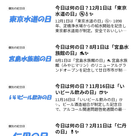
かりやすく紹介します。
今日は何の日？12月1日は「東京
個別の記念日
水道の日」🚰💧✨
12月1日は「東京水道の日」🚰✨ 1898
年、淀橋浄水場からの給水開始を記念し
東京都水道局が制定。安全でおいしい水
道水の魅力や歴史、楽しみ方をご紹介！
今日は何の日？8月1日は「宮島水
個別の記念日
族館の日」🐬✨
8月1日は「宮島水族館の日」🐬 宮島水族
館（みやじマリン）のリニューアルグラ
ンドオープンを記念して廿日市市が制
定。瀬戸内海の生き物とふれあい、自然
環境の大切さを学べる特別な日！
今日は何の日？11月16日は「い
個別の記念日
いビール飲みの日」🍺✨
11月16日は「いいビール飲みの日」🍺
✨。ビール酒造組合が制定した記念日
で、アルコール関連問題啓発週間の最終
日にあたります。女性を中心に適正飲酒
を広め、健康的にビールを楽しむきっか
けに。
今日は何の日？2月11日は「仁丹
個別の記念日
の日」💊✨