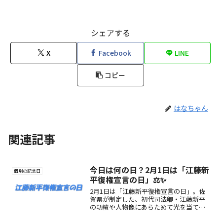
シェアする
X
Facebook
LINE
コピー
はなちゃん
関連記事
今日は何の日？2月1日は「江藤新
個別の記念日
平復権宣言の日」⚖️✨
2月1日は「江藤新平復権宣言の日」。佐
賀県が制定した、初代司法卿・江藤新平
の功績や人物像にあらためて光を当てる
記念日です。由来や魅力、楽しみ方をわ