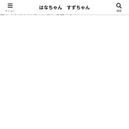
はなちゃん すずちゃん
メニュー
検索
当サイトはプロモーションを含みます