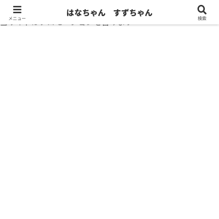
はなちゃん すずちゃん
メニュー
検索
当サイトはプロモーションを含みます