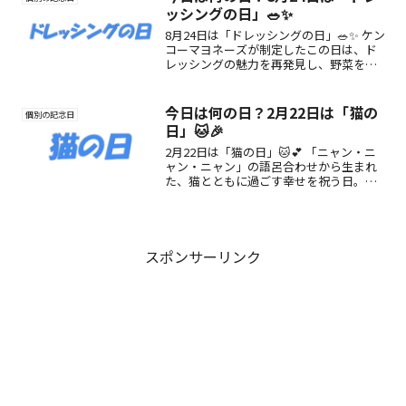
ッシングの日」🥗✨
8月24日は「ドレッシングの日」🥗✨ ケン
コーマヨネーズが制定したこの日は、ド
レッシングの魅力を再発見し、野菜を美
味しく楽しむきっかけにぴったりの記念
日。語呂合わせや楽しみ方も詳しく紹
介！
今日は何の日？2月22日は「猫の
個別の記念日
日」🐱🎉
2月22日は「猫の日」🐱💕 「ニャン・ニ
ャン・ニャン」の語呂合わせから生まれ
た、猫とともに過ごす幸せを祝う日。愛
猫との過ごし方や楽しみ方、記念日の由
来を詳しく紹介します。
スポンサーリンク