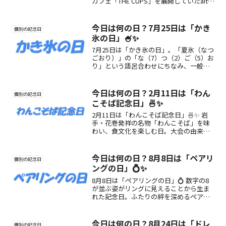
カフェ「THE CUPS」を展開していたaito
& Co.が制定。現在もブランドは形を変え
て営業を続けています。
今日は何の日？7月25日は「かき
個別の記念日
氷の日」🍧✨
7月25日は「かき氷の日」。「夏氷（なつ
ごおり）」の「な（7）つ（2）ご（5）お
り」という語呂合わせにちなみ、一般社
団法人日本かき氷協会が制定しました。
かき氷の魅力や由来、夏に楽しみたい過
ごし方を紹介します。
今日は何の日？2月11日は「わん
個別の記念日
こそば記念日」🍜✨
2月11日は「わんこそば記念日」🍜✨ 岩
手・花巻発祥の名物「わんこそば」を味
わい、食文化を楽しむ日。大会の由来や
魅力、過ごし方を紹介🥢
今日は何の日？8月8日は「ペアリ
個別の記念日
ングの日」💍✨
8月8日は「ペアリングの日」💍 数字の8
が並ぶ姿がリングに見えることから生ま
れた記念日。ふたりの絆を深めるペアリ
ングの魅力と楽しみ方を紹介！
今日は何の日？8月24日は「ドレ
個別の記念日