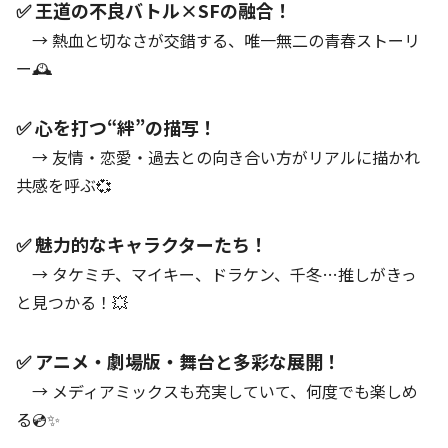
✅ 王道の不良バトル×SFの融合！
→ 熱血と切なさが交錯する、唯一無二の青春ストーリ
ー🕰️
✅ 心を打つ“絆”の描写！
→ 友情・恋愛・過去との向き合い方がリアルに描かれ
共感を呼ぶ💞
✅ 魅力的なキャラクターたち！
→ タケミチ、マイキー、ドラケン、千冬…推しがきっ
と見つかる！💥
✅ アニメ・劇場版・舞台と多彩な展開！
→ メディアミックスも充実していて、何度でも楽しめ
る💿✨