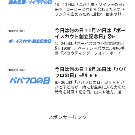
10月13日は「森永乳業・ソイラテの日」
☕🌱。コーヒーと豆乳を合わせた人気ド
リンクを広めるために制定。由来や魅
力、楽しみ方を紹介します。
今日は何の日？1月24日は「ボー
個別の記念日
イスカウト創立記念日」🎖️✨
1月24日は「ボーイスカウト創立記念日」
🎖️✨ 1908年、ベーデン＝パウエル卿の著
書『スカウティング・フォア・ボーイ
ズ』出版をきっかけに世界的に広まった
スカウト運動を記念する日。自然・友
情・奉仕の心を育む日です🌿
今日は何の日？8月26日は「パパ
個別の記念日
フロの日」🛁👨‍👧‍👦
8月26日は「パパフロの日」🛁👨‍👧‍👦 パ
パと子どもが一緒にお風呂に入る大切な
時間を見直す記念日。由来や魅力、過ご
し方をご紹介。
スポンサーリンク