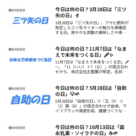
今日は何の日？3月28日は「三ツ
個別の記念日
矢の日」🥤
3月28日は「三ツ矢の日」。アサヒ飲料が
制定した三ツ矢サイダーの魅力を再確認
する日。爽やかな炭酸の美味しさや楽し
み方、記念日の由来をわかりやすく紹介
します。
今日は何の日？11月7日は「なま
個別の記念日
えで未来をつくる日」🖋️✨
11月7日は「なまえで未来をつくる日」🖋️
✨。「11（いい）＋7（な）」の語呂合わ
せから、株式会社五聖閣が制定。名前に
込められた想いや文化を見直し、未来へ
つなぐ日です。
今日は何の日？5月28日は「自助
個別の記念日
の日」💡🌱
5月28日は「自助の日」💡「五（5）つ
（2）葉（8）」の語呂合わせが由来。ラ
イフプランや資産形成、健康づくりなど
将来に備える“自助”の大切さを見直す日
です。
今日は何の日？10月13日は「森
個別の記念日
永乳業・ソイラテの日」☕🌱