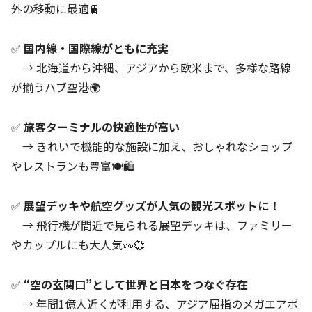
外の移動に最適🚆
✅
国内線・国際線がともに充実
→ 北海道から沖縄、アジアから欧米まで、多様な路線
が揃うハブ空港🌍
✅
旅客ターミナルの快適性が高い
→ きれいで機能的な施設に加え、おしゃれなショップ
やレストランも豊富🍽️🛍️
✅
展望デッキや航空グッズが人気の観光スポットに！
→ 飛行機が間近で見られる展望デッキは、ファミリー
やカップルにも大人気👀💞
✅
“空の玄関口”として世界と日本をつなぐ存在
→ 年間1億人近くが利用する、アジア屈指のメガエアポ