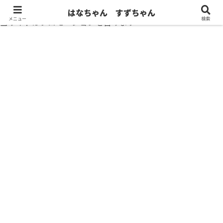
はなちゃん すずちゃん
メニュー
検索
当サイトはプロモーションを含みます