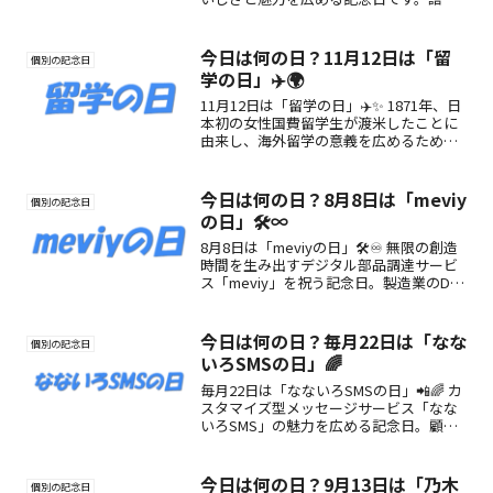
合わせの由来、特徴、楽しみ方などをわ
かりやすく紹介します。
今日は何の日？11月12日は「留
個別の記念日
学の日」✈️🌍
11月12日は「留学の日」✈️✨ 1871年、日
本初の女性国費留学生が渡米したことに
由来し、海外留学の意義を広めるために
制定された日。留学の魅力や楽しみ方を
知り、未来への第一歩を踏み出しましょ
う。
今日は何の日？8月8日は「meviy
個別の記念日
の日」🛠️∞
8月8日は「meviyの日」🛠️♾️ 無限の創造
時間を生み出すデジタル部品調達サービ
ス「meviy」を祝う記念日。製造業のDX
を推進し、ものづくりの未来を変える特
別な一日。
今日は何の日？毎月22日は「なな
個別の記念日
いろSMSの日」🌈
毎月22日は「なないろSMSの日」📲🌈 カ
スタマイズ型メッセージサービス「なな
いろSMS」の魅力を広める記念日。顧客
に寄り添う新しい伝え方や、楽しみ方ア
イデアも紹介！
今日は何の日？9月13日は「乃木
個別の記念日