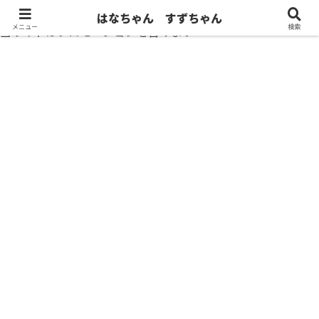
はなちゃん すずちゃん
メニュー
検索
当サイトはプロモーションを含みます