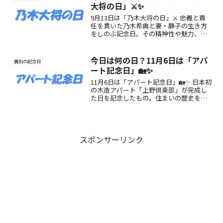
大将の日」⚔️✨
9月13日は「乃木大将の日」⚔️ 忠義と責
任を貫いた乃木希典と妻・静子の生き方
をしのぶ記念日。その精神性や魅力、楽
しみ方、今を生きる私たちへのメッセー
ジを紹介。
今日は何の日？11月6日は「アパ
個別の記念日
ート記念日」🏡✨
11月6日は「アパート記念日」🏡✨ 日本初
の木造アパート「上野倶楽部」が完成し
た日を記念したもの。住まいの歴史を振
り返り、自分の暮らしを見直すきっかけ
にしてみませんか？
スポンサーリンク