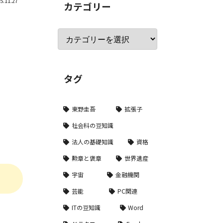
5.11.27
カテゴリー
タグ
東野圭吾
拡張子
社会科の豆知識
法人の基礎知識
資格
勲章と褒章
世界遺産
宇宙
金融機関
芸能
PC関連
ITの豆知識
Word