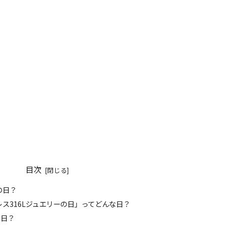
目次
の日？
ンレス316Lジュエリーの日」ってどんな日？
6日？