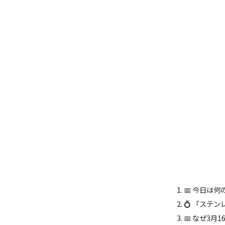
📅 今日は何
💍 「ステ
📅 なぜ3月1