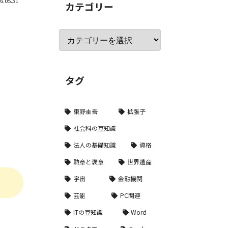
6.05.31
カテゴリー
タグ
東野圭吾
拡張子
社会科の豆知識
法人の基礎知識
資格
勲章と褒章
世界遺産
宇宙
金融機関
芸能
PC関連
ITの豆知識
Word