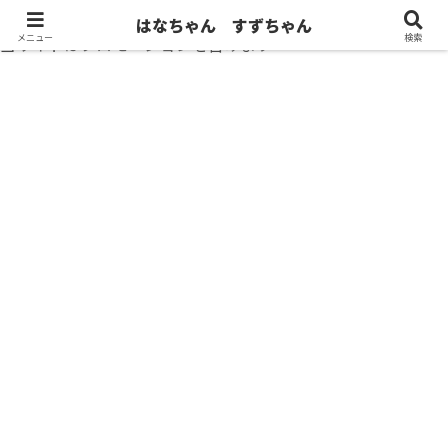
はなちゃん すずちゃん
メニュー
検索
当サイトはプロモーションを含みます