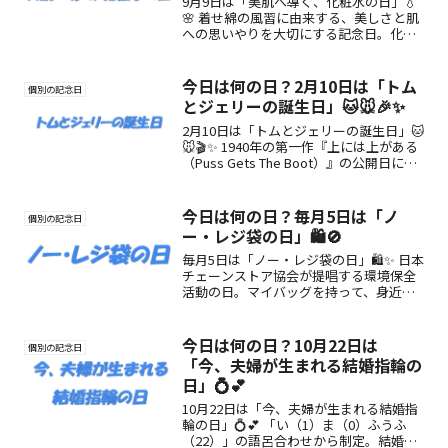
9月9日は「美肌へ導く、化粧水の日」💧
🌸 着せ綿の風習に由来する、美しさと肌
への思いやりを大切にする記念日。化粧
水の正しい使い方を見直して、健やかな
美肌へ。
今日は何の日？2月10日は「トム
個別の記念日
とジェリーの誕生日」🐱🐭🎉✨
2月10日は「トムとジェリーの誕生日」🐱
🐭🎬✨ 1940年の第一作『上には上がある
（Puss Gets The Boot）』の公開日にち
なんだ記念日。笑いと友情にあふれた名
作アニメの誕生を祝おう！
今日は何の日？毎月5日は「ノ
個別の記念日
ー・レジ袋の日」🛍️🚫
毎月5日は「ノー・レジ袋の日」🛍️✨ 日本
チェーンストア協会が提唱する環境保全
活動の日。マイバッグを持って、身近な
ところからエコを始めよう。小さなアク
ションが未来の地球を救う第一歩！
今日は何の日？10月22日は
個別の記念日
「今、夫婦が生まれる結婚指輪の
日」💍💕
10月22日は「今、夫婦が生まれる結婚指
輪の日」💍💕 「い（1）ま（0）ふうふ
（22）」の語呂合わせから制定。結婚指