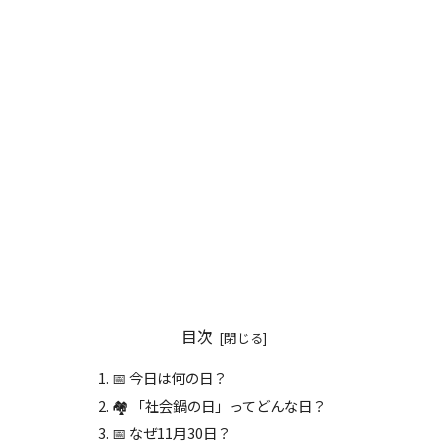
目次
📅 今日は何の日？
🏘️ 「社会鍋の日」ってどんな日？
📅 なぜ11月30日？