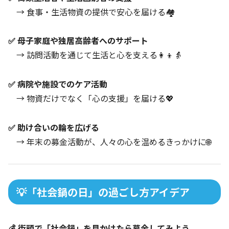
→ 食事・生活物資の提供で安心を届ける🏘️
✅ 母子家庭や独居高齢者へのサポート
→ 訪問活動を通じて生活と心を支える👩‍👦👵
✅ 病院や施設でのケア活動
→ 物資だけでなく「心の支援」を届ける💖
✅ 助け合いの輪を広げる
→ 年末の募金活動が、人々の心を温めるきっかけに🌐
💡「社会鍋の日」の過ごし方アイデア
💰 街頭で「社会鍋」を見かけたら募金してみよう