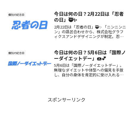
輪に込められた夫婦の絆を改めて見つめ
直す記念日です。
今日は何の日？2月22日は「忍者
個別の記念日
の日」🥷✨
2月22日は「忍者の日」🥷✨ 「ニンニンニ
ン」の語呂合わせから、株式会社グラフ
ィクスアンドデザイニングが制定。忍者
の文化や精神を世界に発信する記念日と
して、魅力や楽しみ方を紹介します。
今日は何の日？5月6日は「国際ノ
個別の記念日
ーダイエットデー」🍩💕
5月6日は「国際ノーダイエットデー」。
無理なダイエットや体型への偏見を手放
し、自分の身体を肯定的に受け入れる大
切さを考える国際的な記念日。誕生の背
景や楽しみ方をわかりやすく紹介しま
す。
スポンサーリンク