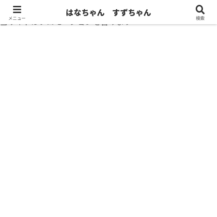
はなちゃん すずちゃん
メニュー
検索
当サイトはプロモーションを含みます