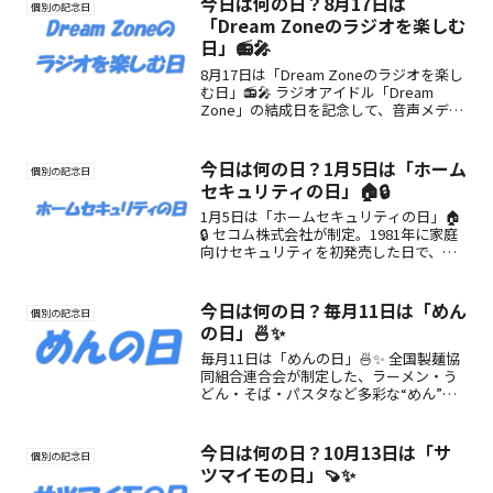
今日は何の日？8月17日は
個別の記念日
「Dream Zoneのラジオを楽しむ
日」📻🎤
8月17日は「Dream Zoneのラジオを楽し
む日」📻🎤 ラジオアイドル「Dream
Zone」の結成日を記念して、音声メディ
アの魅力を再発見する一日。ラジオ初心
者も楽しめるきっかけに！
今日は何の日？1月5日は「ホーム
個別の記念日
セキュリティの日」🏠🔒
1月5日は「ホームセキュリティの日」🏠
🔒 セコム株式会社が制定。1981年に家庭
向けセキュリティを初発売した日で、家
族の安全を見直すきっかけとなる記念日
です。
今日は何の日？毎月11日は「めん
個別の記念日
の日」🍜✨
毎月11日は「めんの日」🍜✨ 全国製麺協
同組合連合会が制定した、ラーメン・う
どん・そば・パスタなど多彩な“めん”の
魅力を楽しむ記念日。細く長い「1」が並
ぶ11日は、めん好きにぴったりの一日で
す♪
今日は何の日？10月13日は「サ
個別の記念日
ツマイモの日」🍠✨