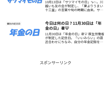
10月13日は「サツマイモの日」🍠✨。川
越いも友の会が制定し、「栗よりうまい
十三里」の言葉や旬の時期に由来。サツ
マイモの魅力や楽しみ方を紹介します。
今日は何の日？11月30日は「年
個別の記念日
金の日」📆💡
11月30日は「年金の日」📆💡 厚生労働省
が制定した記念日。「いいみらい」の語
呂合わせにちなみ、自分の年金記録を確
認し将来の生活設計を考えるきっかけと
なる日です。
スポンサーリンク