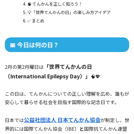
🧠 てんかんを正しく知ろう！
💡「世界てんかんの日」の楽しみ方アイデア
✅ まとめ
📅 今日は何の日？
「世界てんかんの日
2月の第2月曜日は
（International Epilepsy Day）」
🧠💖
この日は、てんかんについての正しい理解を広め、誰もが
安心して暮らせる社会を目指す国際的な記念日です。
公益社団法人 日本てんかん協会
日本では
が制定し、世
界的には国際てんかん協会（IBE）
と
国際抗てんかん連盟