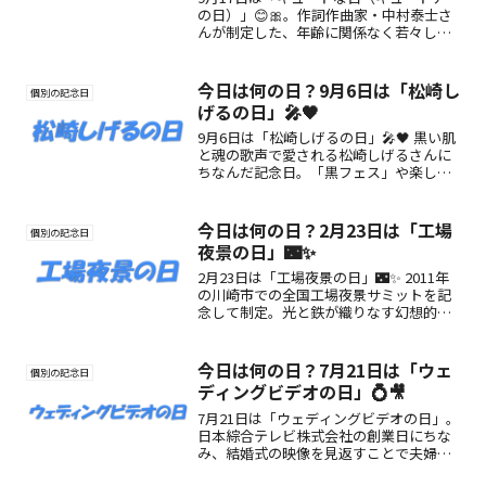
の日）」😊🎀。作詞作曲家・中村泰士さ
んが制定した、年齢に関係なく若々しさ
と魅力を持つ“キュートナー”を讃える
日。
今日は何の日？9月6日は「松崎し
個別の記念日
げるの日」🎤🖤
9月6日は「松崎しげるの日」🎤🖤 黒い肌
と魂の歌声で愛される松崎しげるさんに
ちなんだ記念日。「黒フェス」や楽しみ
方、魅力をたっぷりご紹介！
今日は何の日？2月23日は「工場
個別の記念日
夜景の日」🌃✨
2月23日は「工場夜景の日」🌃✨ 2011年
の川崎市での全国工場夜景サミットを記
念して制定。光と鉄が織りなす幻想的な
夜景を通して、働く風景の美しさと地域
の魅力を再発見する日。
今日は何の日？7月21日は「ウェ
個別の記念日
ディングビデオの日」💍🎥
7月21日は「ウェディングビデオの日」。
日本綜合テレビ株式会社の創業日にちな
み、結婚式の映像を見返すことで夫婦や
家族の絆を再確認する記念日です。