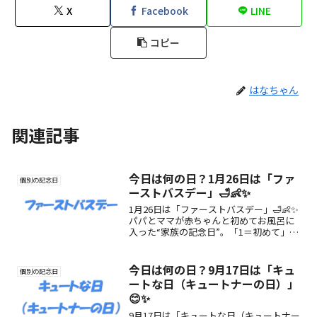
X
Facebook
LINE
コピー
はなちゃん
関連記事
今日は何の日？1月26日は「ファ
個別の記念日
ーストバスデー」🛁👶✨
1月26日は「ファーストバスデー」🛁👶✨
パパとママが赤ちゃんと初めてお風呂に
入った“家族の記念日”。「1＝初めて」
「26＝ふろ」の語呂合わせから誕生し
た、ぬくもりと絆を感じる特別な日で
す。
今日は何の日？9月17日は「キュ
個別の記念日
ートな日（キュートナーの日）」
😊✨
9月17日は「キュートな日（キュートナー