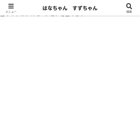
はなちゃん すずちゃん
メニュー
検索
当サイトはプロモーションを含みます